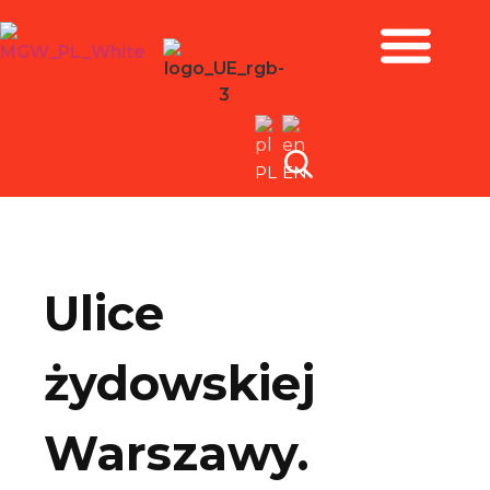
Zbiory i wystawy
PL
EN
Ulice
żydowskiej
Warszawy.