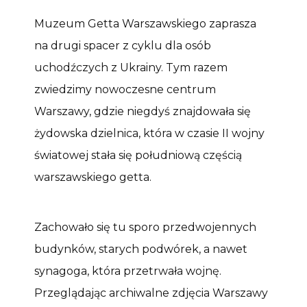
Muzeum Getta Warszawskiego zaprasza
na drugi spacer z cyklu dla osób
uchodźczych z Ukrainy. Tym razem
zwiedzimy nowoczesne centrum
Warszawy, gdzie niegdyś znajdowała się
żydowska dzielnica, która w czasie II wojny
światowej stała się południową częścią
warszawskiego getta.
Zachowało się tu sporo przedwojennych
budynków, starych podwórek, a nawet
synagoga, która przetrwała wojnę.
Przeglądając archiwalne zdjęcia Warszawy