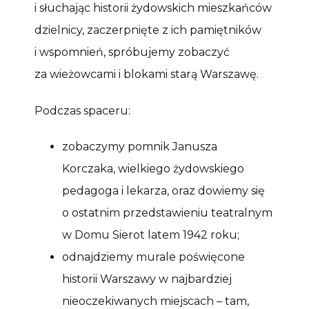
i słuchając historii żydowskich mieszkańców
dzielnicy, zaczerpnięte z ich pamiętników
i wspomnień, spróbujemy zobaczyć
za wieżowcami i blokami starą Warszawę.
Podczas spaceru:
zobaczymy pomnik Janusza
Korczaka, wielkiego żydowskiego
pedagoga i lekarza, oraz dowiemy się
o ostatnim przedstawieniu teatralnym
w Domu Sierot latem 1942 roku;
odnajdziemy murale poświęcone
historii Warszawy w najbardziej
nieoczekiwanych miejscach – tam,