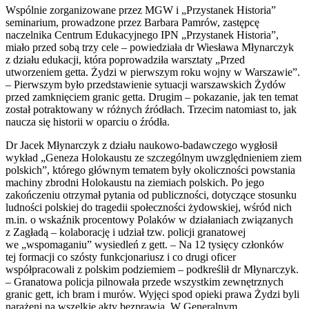
Wspólnie zorganizowane przez MGW i „Przystanek Historia”
seminarium, prowadzone przez Barbara Pamrów, zastępcę
naczelnika Centrum Edukacyjnego IPN „Przystanek Historia”,
miało przed sobą trzy cele – powiedziała dr Wiesława Młynarczyk
z działu edukacji, która poprowadziła warsztaty „Przed
utworzeniem getta. Żydzi w pierwszym roku wojny w Warszawie”.
– Pierwszym było przedstawienie sytuacji warszawskich Żydów
przed zamknięciem granic getta. Drugim – pokazanie, jak ten temat
został potraktowany w różnych źródłach. Trzecim natomiast to, jak
naucza się historii w oparciu o źródła.
Dr Jacek Młynarczyk z działu naukowo-badawczego wygłosił
wykład „Geneza Holokaustu ze szczególnym uwzględnieniem ziem
polskich”, którego głównym tematem były okoliczności powstania
machiny zbrodni Holokaustu na ziemiach polskich. Po jego
zakończeniu otrzymał pytania od publiczności, dotyczące stosunku
ludności polskiej do tragedii społeczności żydowskiej, wśród nich
m.in. o wskaźnik procentowy Polaków w działaniach związanych
z Zagładą – kolaborację i udział tzw. policji granatowej
we „wspomaganiu” wysiedleń z gett. – Na 12 tysięcy członków
tej formacji co szósty funkcjonariusz i co drugi oficer
współpracowali z polskim podziemiem – podkreślił dr Młynarczyk.
– Granatowa policja pilnowała przede wszystkim zewnętrznych
granic gett, ich bram i murów. Wyjęci spod opieki prawa Żydzi byli
narażeni na wszelkie akty bezprawia. W Generalnym