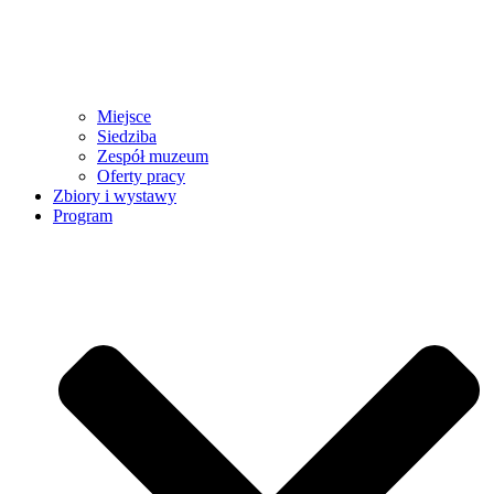
Miejsce
Siedziba
Zespół muzeum
Oferty pracy
Zbiory i wystawy
Program