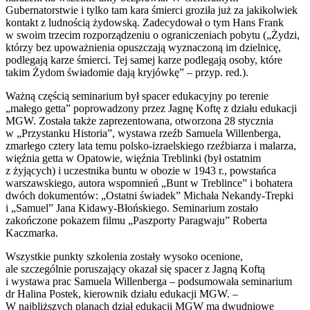
Gubernatorstwie i tylko tam kara śmierci groziła już za jakikolwiek
kontakt z ludnością żydowską. Zadecydował o tym Hans Frank
w swoim trzecim rozporządzeniu o ograniczeniach pobytu („Żydzi,
którzy bez upoważnienia opuszczają wyznaczoną im dzielnicę,
podlegają karze śmierci. Tej samej karze podlegają osoby, które
takim Żydom świadomie dają kryjówkę” – przyp. red.).
Ważną częścią seminarium był spacer edukacyjny po terenie
„małego getta” poprowadzony przez Jagnę Koftę z działu edukacji
MGW. Została także zaprezentowana, otworzona 28 stycznia
w „Przystanku Historia”, wystawa rzeźb Samuela Willenberga,
zmarłego cztery lata temu polsko-izraelskiego rzeźbiarza i malarza,
więźnia getta w Opatowie, więźnia Treblinki (był ostatnim
z żyjących) i uczestnika buntu w obozie w 1943 r., powstańca
warszawskiego, autora wspomnień „Bunt w Treblince” i bohatera
dwóch dokumentów: „Ostatni świadek” Michała Nekandy-Trepki
i „Samuel” Jana Kidawy-Błońskiego. Seminarium zostało
zakończone pokazem filmu „Paszporty Paragwaju” Roberta
Kaczmarka.
Wszystkie punkty szkolenia zostały wysoko ocenione,
ale szczególnie poruszający okazał się spacer z Jagną Koftą
i wystawa prac Samuela Willenberga – podsumowała seminarium
dr Halina Postek, kierownik działu edukacji MGW. –
W najbliższych planach dział edukacji MGW ma dwudniowe