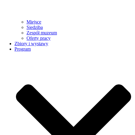
Miejsce
Siedziba
Zespół muzeum
Oferty pracy
Zbiory i wystawy
Program