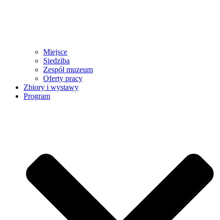
Miejsce
Siedziba
Zespół muzeum
Oferty pracy
Zbiory i wystawy
Program