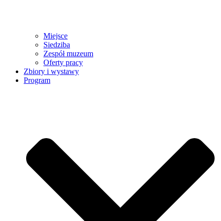
Miejsce
Siedziba
Zespół muzeum
Oferty pracy
Zbiory i wystawy
Program