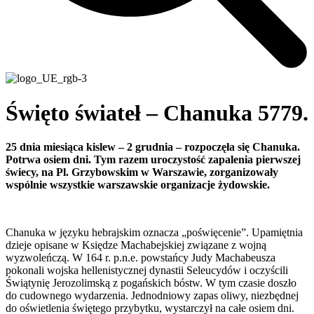
Święto świateł – Chanuka 5779.
25 dnia miesiąca kislew – 2 grudnia – rozpoczęła się Chanuka.
Potrwa osiem dni. Tym razem uroczystość zapalenia pierwszej
świecy, na Pl. Grzybowskim w Warszawie, zorganizowały
wspólnie wszystkie warszawskie organizacje żydowskie.
Chanuka w języku hebrajskim oznacza „poświęcenie”. Upamiętnia
dzieje opisane w Księdze Machabejskiej związane z wojną
wyzwoleńczą. W 164 r. p.n.e. powstańcy Judy Machabeusza
pokonali wojska hellenistycznej dynastii Seleucydów i oczyścili
Świątynię Jerozolimską z pogańskich bóstw. W tym czasie doszło
do cudownego wydarzenia. Jednodniowy zapas oliwy, niezbędnej
do oświetlenia świętego przybytku, wystarczył na całe osiem dni.