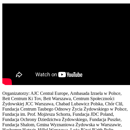
Organizatorzy: AJC Central Europe, Ambasada Izraela w Polsce,
Beit Centrum Ki Tov, Beit Warszawa, Centrum Społeczności
Żydowskiej JCC Warszawa, Chabad Lubawicz Polska, Chór Clil,
Fundacja Centrum Taubego Odnowy Życia Żydowskiego w Polsce,
Fundacja im. Prof. Mojżesza Schorra, Fundacja JDC Poland,
Fundacja Ochrony Dziedzictwa Żydowskiego, Fundacja Puszke,
Fundacja Shalom, Gmina Wyznaniowa Żydowska w Warszawie,
Hashomer Hatzair, Hillel Warszawa, Loża B’nai B’rith Polin,