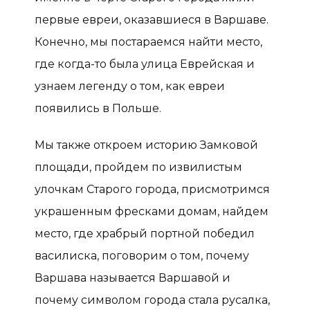
первые евреи, оказавшиеся в Варшаве.
Конечно, мы постараемся найти место,
где когда-то была улица Еврейская и
узнаем легенду о том, как евреи
появились в Польше.
Мы также откроем историю Замковой
площади, пройдем по извилистым
улочкам Старого города, присмотримся
украшенным фресками домам, найдем
место, где храбрый портной победил
василиска, поговорим о том, почему
Варшава называется Варшавой и
почему символом города стала русалка,