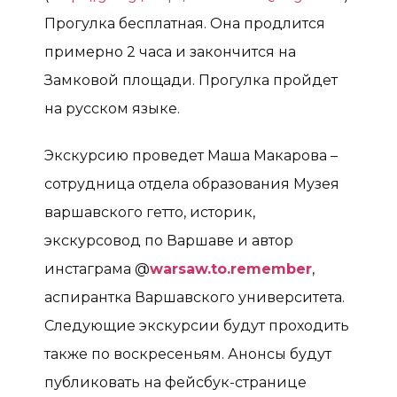
Прогулка бесплатная. Она продлится
примерно 2 часа и закончится на
Замковой площади. Прогулка пройдет
на русском языке.
Экскурсию проведет Маша Макарова –
сотрудница отдела образования Музея
варшавского гетто, историк,
экскурсовод по Варшаве и автор
инстаграма @
warsaw.to.remember
,
аспирантка Варшавского университета.
Следующие экскурсии будут проходить
также по воскресеньям. Анонсы будут
публиковать на фейсбук-странице