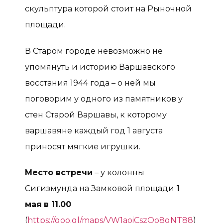
скульптура которой стоит на Рыночной
площади.
В Старом городе невозможно не
упомянуть и историю Варшавского
восстания 1944 года – о ней мы
поговорим у одного из памятников у
стен Старой Варшавы, к которому
варшавяне каждый год 1 августа
приносят мягкие игрушки.
Место встречи
– у колонны
Сигизмунда на Замковой площади
1
мая
в 11.00
(
https://goo.gl/maps/VW1aoiCszQo8gNT88
)