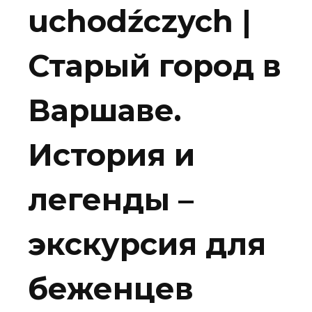
uchodźczych |
Старый город в
Варшаве.
История и
легенды –
экскурсия для
беженцев