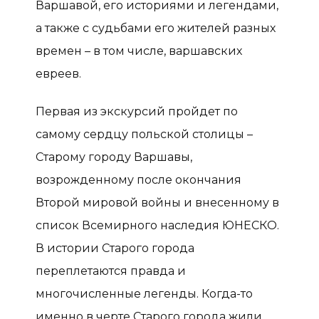
Варшавой, его историями и легендами,
а также с судьбами его жителей разных
времен – в том числе, варшавских
евреев.
Первая из экскурсий пройдет по
самому сердцу польской столицы –
Старому городу Варшавы,
возрожденному после окончания
Второй мировой войны и внесенному в
список Всемирного наследия ЮНЕСКО.
В истории Старого города
переплетаются правда и
многочисленные легенды. Когда-то
именно в черте Старого города жили