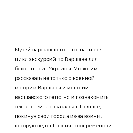
Музей варшавского гетто начинает
цикл экскурсий по Варшаве для
беженцев из Украины. Мы хотим
рассказать не только о военной
истории Варшавы и истории
варшавского гетто, но и познакомить
тех, кто сейчас оказался в Польше,
покинув свои города из-за войны,
которую ведет Россия, с современной