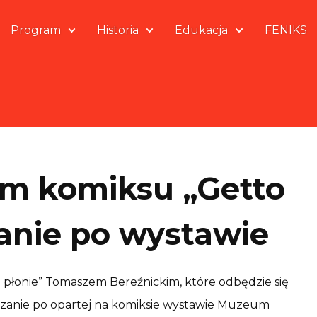
Program
Historia
Edukacja
FENIKS
em komiksu „Getto
anie po wystawie
płonie” Tomaszem Bereźnickim, które odbędzie się
dzanie po opartej na komiksie wystawie Muzeum