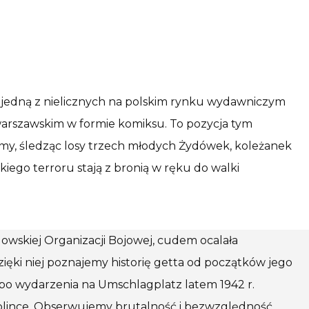
 jedną z nielicznych na polskim rynku wydawniczym
arszawskim w formie komiksu. To pozycja tym
emy, śledząc losy trzech młodych Żydówek, koleżanek
iego terroru stają z bronią w ręku do walki
ydowskiej Organizacji Bojowej, cudem ocalała
 Dzięki niej poznajemy historię getta od początków jego
po wydarzenia na Umschlagplatz latem 1942 r.
eblince. Obserwujemy brutalność i bezwzględność