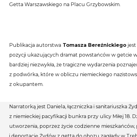
Getta Warszawskiego na Placu Grzybowskim.
Publikacja autorstwa
Tomasza Bereźnickiego
jest
pozycji ukazujących dramat powstańców w getcie w
bardziej niezwykła, że tragiczne wydarzenia poznaj
z podwórka, które w obliczu niemieckiego nazistowsk
z okupantem.
Narratorką jest Daniela, łączniczka i sanitariuszka Ż
z niemieckiej pacyfikacji bunkra przy ulicy Miłej 18.
utworzenia, poprzez życie codzienne mieszkańców, 
i deportację Żydów z getta do obozu zagłady w Tr