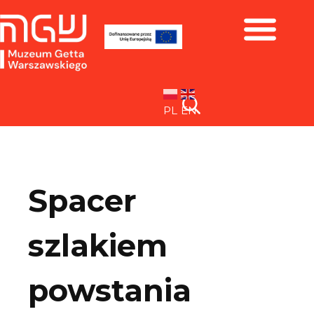
Zbiory i wystawy
PL
EN
Spacer
szlakiem
powstania