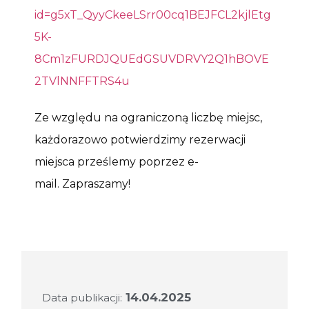
id=g5xT_QyyCkeeLSrr00cq1BEJFCL2kjlEtg
5K-
8Cm1zFURDJQUEdGSUVDRVY2Q1hBOVE
2TVlNNFFTRS4u
Ze względu na ograniczoną liczbę miejsc,
każdorazowo potwierdzimy rezerwacji
miejsca prześlemy poprzez e-
mail. Zapraszamy!
14.04.2025
Data publikacji: