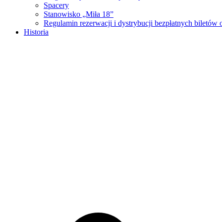
Spacery
Stanowisko „Miła 18”
Regulamin rezerwacji i dystrybucji bezpłatnych biletó
Historia