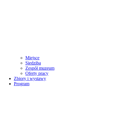
Miejsce
Siedziba
Zespół muzeum
Oferty pracy
Zbiory i wystawy
Program