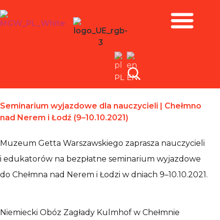
Zbiory i wystawy
PL
EN
Seminarium wyjazdowe dla nauczycieli | Chełmno
nad Nerem i Łodź (9–10.10.2021)
Muzeum Getta Warszawskiego zaprasza nauczycieli
i edukatorów na bezpłatne seminarium wyjazdowe
do Chełmna nad Nerem i Łodzi w dniach 9–10.10.2021.
Niemiecki Obóz Zagłady Kulmhof w Chełmnie