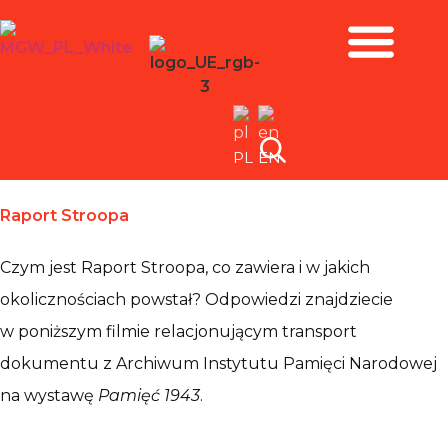
Zbiory i wystawy
PL
EN
Raport Stroopa
Czym jest Raport Stroopa, co zawiera i w jakich
okolicznościach powstał? Odpowiedzi znajdziecie
w poniższym filmie relacjonującym transport
dokumentu z Archiwum Instytutu Pamięci Narodowej
na wystawę
Pamięć 1943
.