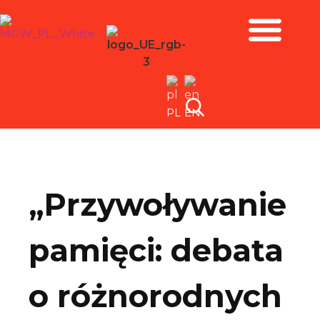
Zbiory i wystawy
PL
EN
„Przywoływanie
pamięci: debata
o różnorodnych