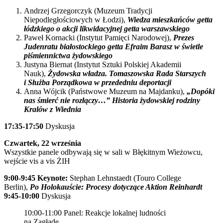
Andrzej Grzegorczyk (Muzeum Tradycji
Niepodległościowych w Łodzi),
Wiedza mieszkańców getta
łódzkiego o akcji likwidacyjnej getta warszawskiego
Paweł Kornacki (Instytut Pamięci Narodowej),
Prezes
Judenratu białostockiego getta Efraim Barasz w świetle
piśmiennictwa żydowskiego
Justyna Biernat (Instytut Sztuki Polskiej Akademii
Nauk),
Żydowska władza.
Tomaszowska Rada Starszych
i Służba Porządkowa w przededniu deportacji
Anna Wójcik (Państwowe Muzeum na Majdanku),
„Dopóki
nas śmierć nie rozłączy…” Historia żydowskiej rodziny
Kralów z Wiednia
17:35-17:50
Dyskusja
Czwartek, 22 września
Wszystkie panele odbywają się w sali w Błękitnym Wieżowcu,
wejście vis a vis ŻIH
9:00-9:45 Keynote:
Stephan Lehnstaedt (Touro College
Berlin),
Po Holokauście: Procesy dotyczące Aktion Reinhardt
9:45-10:00
Dyskusja
10:00-11:00 Panel: Reakcje lokalnej ludności
na Zagładę