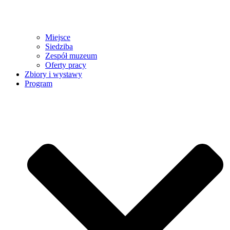
Miejsce
Siedziba
Zespół muzeum
Oferty pracy
Zbiory i wystawy
Program