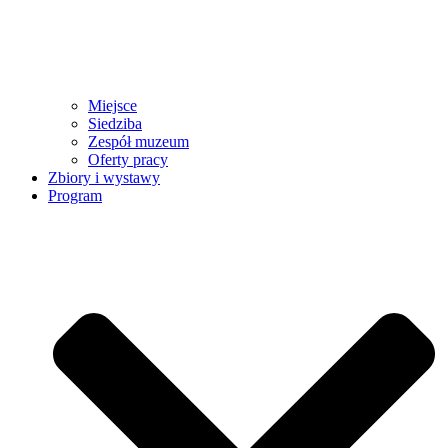
Miejsce
Siedziba
Zespół muzeum
Oferty pracy
Zbiory i wystawy
Program