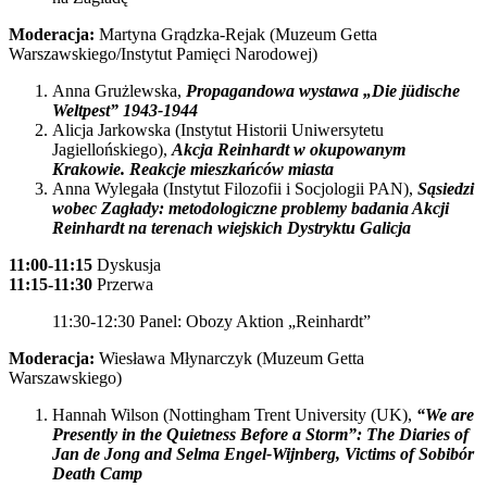
Moderacja:
Martyna Grądzka-Rejak (Muzeum Getta
Warszawskiego/Instytut Pamięci Narodowej)
Anna Grużlewska,
Propagandowa wystawa „
Die jüdische
Weltpest”
1943-1944
Alicja Jarkowska (Instytut Historii Uniwersytetu
Jagiellońskiego),
Akcja Reinhardt w okupowanym
Krakowie. Reakcje mieszkańców miasta
Anna Wylegała (Instytut Filozofii i Socjologii PAN),
Sąsiedzi
wobec Zagłady: metodologiczne problemy badania Akcji
Reinhardt na terenach wiejskich Dystryktu Galicja
11:00-11:15
Dyskusja
11:15-11:30
Przerwa
11:30-12:30 Panel: Obozy Aktion „Reinhardt”
Moderacja:
Wiesława Młynarczyk (Muzeum Getta
Warszawskiego)
Hannah Wilson (Nottingham Trent University (UK),
“We are
Presently in the Quietness Before a Storm”: The Diaries of
Jan de Jong and Selma Engel-Wijnberg, Victims of Sobibór
Death Camp