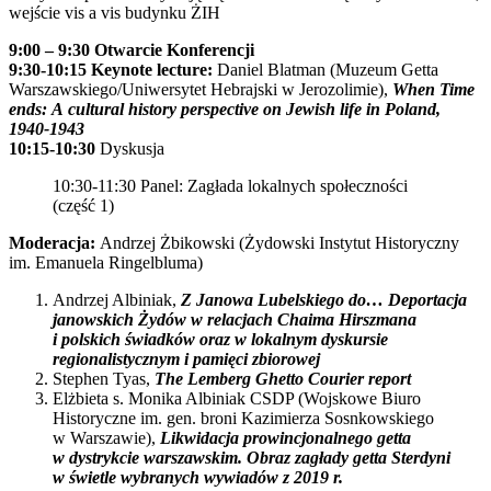
wejście vis a vis budynku ŻIH
9:00 – 9:30 Otwarcie Konferencji
9:30-10:15
Keynote lecture:
Daniel Blatman (Muzeum Getta
Warszawskiego/Uniwersytet Hebrajski w Jerozolimie),
When Time
ends:
A cultural history perspective on Jewish life in Poland,
1940-1943
10:15-10:30
Dyskusja
10:30-11:30 Panel: Zagłada lokalnych społeczności
(część 1)
Moderacja:
Andrzej Żbikowski (Żydowski Instytut Historyczny
im. Emanuela Ringelbluma)
Andrzej Albiniak,
Z Janowa Lubelskiego do… Deportacja
janowskich Żydów w relacjach Chaima Hirszmana
i polskich świadków oraz w lokalnym dyskursie
regionalistycznym i pamięci zbiorowej
Stephen Tyas,
The Lemberg Ghetto Courier report
Elżbieta s. Monika Albiniak CSDP (Wojskowe Biuro
Historyczne im. gen. broni Kazimierza Sosnkowskiego
w Warszawie),
Likwidacja prowincjonalnego getta
w dystrykcie warszawskim. Obraz zagłady getta Sterdyni
w świetle wybranych wywiadów z 2019 r.