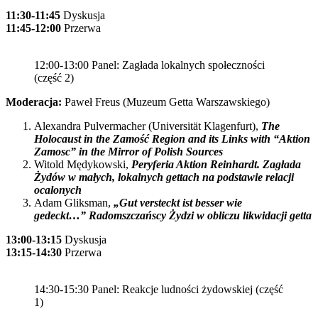
11:30-11:45
Dyskusja
11:45-12:00
Przerwa
12:00-13:00 Panel: Zagłada lokalnych społeczności
(część 2)
Moderacja:
Paweł Freus (Muzeum Getta Warszawskiego)
Alexandra Pulvermacher (Universität Klagenfurt),
The
Holocaust in the Zamość Region and its Links with “Aktion
Zamosc” in the Mirror of Polish Sources
Witold Mędykowski,
Peryferia Aktion Reinhardt.
Zagłada
Żydów w małych, lokalnych gettach na podstawie relacji
ocalonych
Adam Gliksman,
„Gut versteckt ist besser wie
gedeckt…”
Radomszczańscy Żydzi w obliczu likwidacji getta
13:00-13:15
Dyskusja
13:15-14:30
Przerwa
14:30-15:30 Panel: Reakcje ludności żydowskiej (część
1)