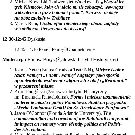
Michał Kowalski (Uniwersytet Wrocławski),
„Wszystkich
tych Niemców, których udało mi się zobaczyć, wewnątrz
widziałem ich już z batami i psami”. Pierwsze reakcje
na obóz zagłady w Treblince
Marek Bem,
Liczba ofiar niemieckiego obozu zagłady
w Sobiborze. Przyczynek do dyskusji
12:30-12:45
Dyskusja
12:45-14:30 Panel: Pamięć/Upamiętnienie
Moderacja:
Bartosz Borys (Żydowski Instytut Historyczny)
Joanna Zętar (Brama Grodzka Teatr NN),
Miejsce istotne.
Szlak Pamięci „Lublin. Pamięć Zagłady” jako sposób
upamiętnienia wydarzeń związanych z akcją „Reinhardt”
w przestrzeni miasta
Artur Podgórski (Żydowski Instytut Historyczny
im. Emanuela Ringelbluma),
Formy i miejsca upamiętnienia
na terenie miasta i gminy Poniatowa. Studium przypadku
„Werke Ponjatowa GmbH im SS-Arbeitslager Ponjatowa”
Jason O’Connor (Florida Atlantic University),
The
commemoration and curation of the Reinhardt camps and
its impact on memory wars, identity politics and Polish-
Jewish relations
Marta Kupczewska (Instytut Pamięci Narodowej),
Samuel