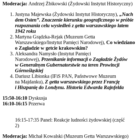
Moderacja:
Andrzej Żbikowski (Żydowski Instytut Historyczny)
Justyna Majewska (Żydowski Instytut Historyczny),
„Nach
dem Osten”. Znaczenie kierunku geograficznego w próbie
rozpoznania celu wysiedleń z getta warszawskiego latem
1942 roku
Martyna Grądzka-Rejak (Muzeum Getta
Warszawskiego/Instytut Pamięci Narodowej),
Co wiedziano
o Zagładzie w getcie krakowskim?
Aleksandra Namysło (Instytut Pamięci
Narodowej),
Przenikanie informacji o Zagładzie Żydów
w Generalnym Gubernatorstwie na teren Prowincji
Górnośląskiej
Dariusz Libionka (IFiS PAN, Państwowe Muzeum
na Majdanku),
Z getta warszawskiego przez Francję
i Hiszpanię do Londynu. Historia Edwarda Rajnfelda
15:50-16:10
Dyskusja
16:10-16:15
Przerwa
16:15-17:35 Panel: Reakcje ludności żydowskiej (część
2)
Moderacja:
Michał Kowalski (Muzeum Getta Warszawskiego)