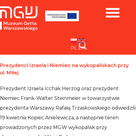
Zbiory i wystawy
PL
EN
Prezydenci Izraela i Niemiec na wykopaliskach przy
ul. Miłej
Prezydent Izraela Icchak Herzog oraz prezydent
Niemiec Frank-Walter Steinmeier w towarzystwie
prezydenta Warszawy Rafałą Trzaskowskiego odwiedzili
19 kwietnia Kopiec Anielewicza, a następnie teren
prowadzonych przez MGW wykopalisk przy