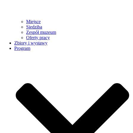
Miejsce
Siedziba
Zespół muzeum
Oferty pracy
Zbiory i wystawy
Program