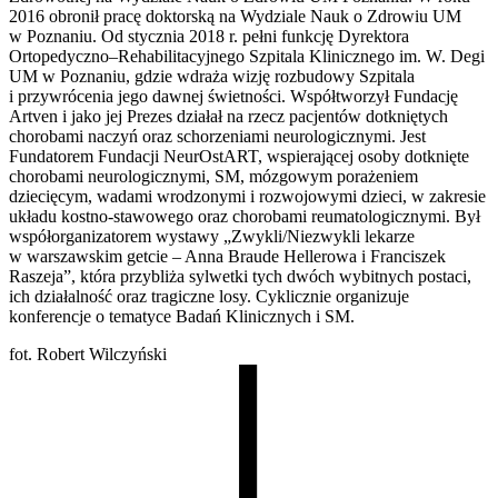
2016 obronił pracę doktorską na Wydziale Nauk o Zdrowiu UM
w Poznaniu. Od stycznia 2018 r. pełni funkcję Dyrektora
Ortopedyczno–Rehabilitacyjnego Szpitala Klinicznego im. W. Degi
UM w Poznaniu, gdzie wdraża wizję rozbudowy Szpitala
i przywrócenia jego dawnej świetności. Współtworzył Fundację
Artven i jako jej Prezes działał na rzecz pacjentów dotkniętych
chorobami naczyń oraz schorzeniami neurologicznymi. Jest
Fundatorem Fundacji NeurOstART, wspierającej osoby dotknięte
chorobami neurologicznymi, SM, mózgowym porażeniem
dziecięcym, wadami wrodzonymi i rozwojowymi dzieci, w zakresie
układu kostno-stawowego oraz chorobami reumatologicznymi. Był
współorganizatorem wystawy „Zwykli/Niezwykli lekarze
w warszawskim getcie – Anna Braude Hellerowa i Franciszek
Raszeja”, która przybliża sylwetki tych dwóch wybitnych postaci,
ich działalność oraz tragiczne losy. Cyklicznie organizuje
konferencje o tematyce Badań Klinicznych i SM.
fot. Robert Wilczyński