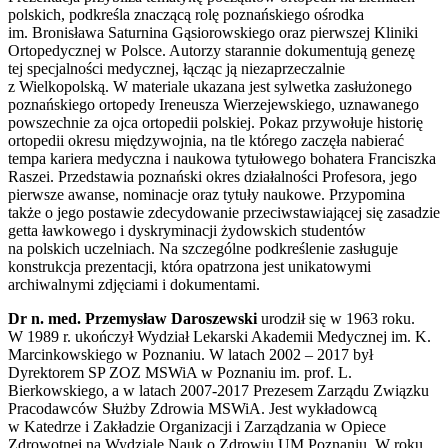
polskich, podkreśla znaczącą rolę poznańskiego ośrodka
im. Bronisława Saturnina Gąsiorowskiego oraz pierwszej Kliniki
Ortopedycznej w Polsce. Autorzy starannie dokumentują genezę
tej specjalności medycznej, łącząc ją niezaprzeczalnie
z Wielkopolską. W materiale ukazana jest sylwetka zasłużonego
poznańskiego ortopedy Ireneusza Wierzejewskiego, uznawanego
powszechnie za ojca ortopedii polskiej. Pokaz przywołuje historię
ortopedii okresu międzywojnia, na tle którego zaczęła nabierać
tempa kariera medyczna i naukowa tytułowego bohatera Franciszka
Raszei. Przedstawia poznański okres działalności Profesora, jego
pierwsze awanse, nominacje oraz tytuły naukowe. Przypomina
także o jego postawie zdecydowanie przeciwstawiającej się zasadzie
getta ławkowego i dyskryminacji żydowskich studentów
na polskich uczelniach. Na szczególne podkreślenie zasługuje
konstrukcja prezentacji, która opatrzona jest unikatowymi
archiwalnymi zdjęciami i dokumentami.
Dr n. med. Przemysław Daroszewski
urodził się w 1963 roku.
W 1989 r. ukończył Wydział Lekarski Akademii Medycznej im. K.
Marcinkowskiego w Poznaniu. W latach 2002 – 2017 był
Dyrektorem SP ZOZ MSWiA w Poznaniu im. prof. L.
Bierkowskiego, a w latach 2007-2017 Prezesem Zarządu Związku
Pracodawców Służby Zdrowia MSWiA. Jest wykładowcą
w Katedrze i Zakładzie Organizacji i Zarządzania w Opiece
Zdrowotnej na Wydziale Nauk o Zdrowiu UM Poznaniu. W roku