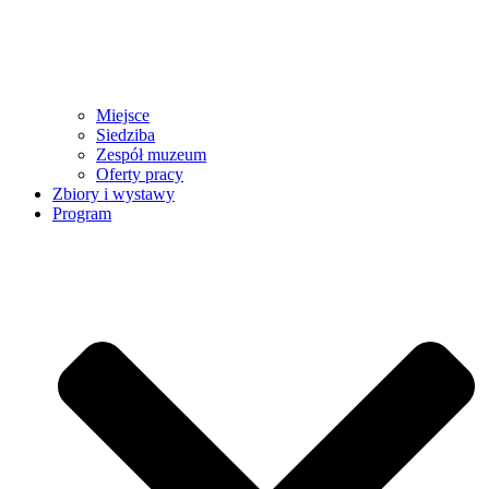
Miejsce
Siedziba
Zespół muzeum
Oferty pracy
Zbiory i wystawy
Program