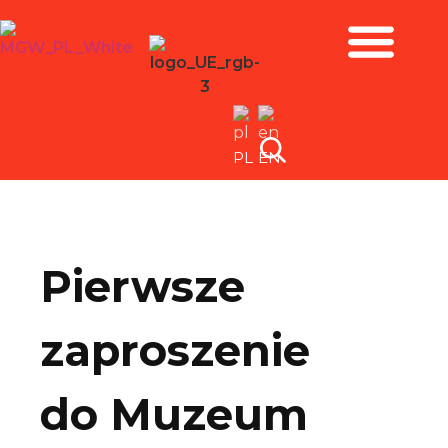
Zbiory i wystawy
PL
EN
Pierwsze
zaproszenie
do Muzeum