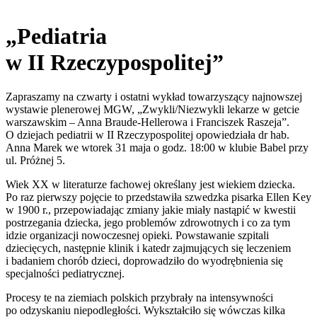
„Pediatria
w II Rzeczypospolitej”
Zapraszamy na czwarty i ostatni wykład towarzyszący najnowszej
wystawie plenerowej MGW, „Zwykli/Niezwykli lekarze w getcie
warszawskim – Anna Braude-Hellerowa i Franciszek Raszeja”.
O dziejach pediatrii w II Rzeczypospolitej opowiedziała dr hab.
Anna Marek we wtorek 31 maja o godz. 18:00 w klubie Babel przy
ul. Próżnej 5.
Wiek XX w literaturze fachowej określany jest wiekiem dziecka.
Po raz pierwszy pojęcie to przedstawiła szwedzka pisarka Ellen Key
w 1900 r., przepowiadając zmiany jakie miały nastąpić w kwestii
postrzegania dziecka, jego problemów zdrowotnych i co za tym
idzie organizacji nowoczesnej opieki. Powstawanie szpitali
dziecięcych, następnie klinik i katedr zajmujących się leczeniem
i badaniem chorób dzieci, doprowadziło do wyodrębnienia się
specjalności pediatrycznej.
Procesy te na ziemiach polskich przybrały na intensywności
po odzyskaniu niepodległości. Wykształciło się wówczas kilka