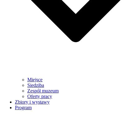
Miejsce
Siedziba
Zespół muzeum
Oferty pracy
Zbiory i wystawy
Program