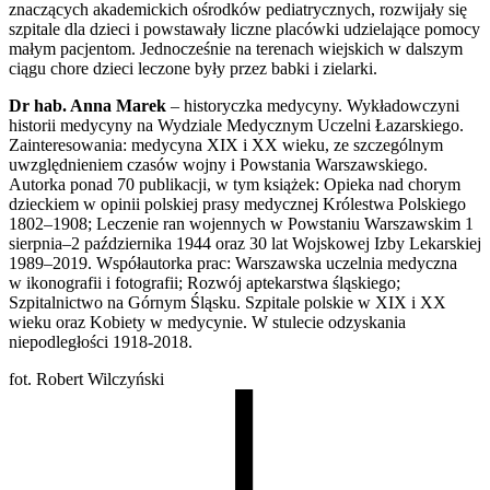
znaczących akademickich ośrodków pediatrycznych, rozwijały się
szpitale dla dzieci i powstawały liczne placówki udzielające pomocy
małym pacjentom. Jednocześnie na terenach wiejskich w dalszym
ciągu chore dzieci leczone były przez babki i zielarki.
Dr hab. Anna Marek
– historyczka medycyny. Wykładowczyni
historii medycyny na Wydziale Medycznym Uczelni Łazarskiego.
Zainteresowania: medycyna XIX i XX wieku, ze szczególnym
uwzględnieniem czasów wojny i Powstania Warszawskiego.
Autorka ponad 70 publikacji, w tym książek: Opieka nad chorym
dzieckiem w opinii polskiej prasy medycznej Królestwa Polskiego
1802–1908; Leczenie ran wojennych w Powstaniu Warszawskim 1
sierpnia–2 października 1944 oraz 30 lat Wojskowej Izby Lekarskiej
1989–2019. Współautorka prac: Warszawska uczelnia medyczna
w ikonografii i fotografii; Rozwój aptekarstwa śląskiego;
Szpitalnictwo na Górnym Śląsku. Szpitale polskie w XIX i XX
wieku oraz Kobiety w medycynie. W stulecie odzyskania
niepodległości 1918-2018.
fot. Robert Wilczyński