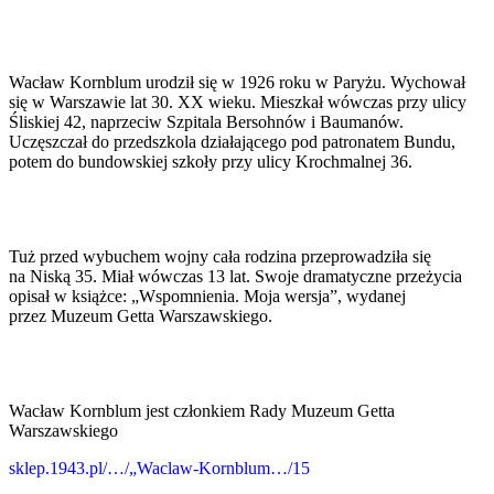
Wacław Kornblum urodził się w 1926 roku w Paryżu. Wychował
się w Warszawie lat 30. XX wieku. Mieszkał wówczas przy ulicy
Śliskiej 42, naprzeciw Szpitala Bersohnów i Baumanów.
Uczęszczał do przedszkola działającego pod patronatem Bundu,
potem do bundowskiej szkoły przy ulicy Krochmalnej 36.
Tuż przed wybuchem wojny cała rodzina przeprowadziła się
na Niską 35. Miał wówczas 13 lat. Swoje dramatyczne przeżycia
opisał w książce: „Wspomnienia. Moja wersja”, wydanej
przez Muzeum Getta Warszawskiego.
Wacław Kornblum jest członkiem Rady Muzeum Getta
Warszawskiego
sklep.1943.pl/…/„Waclaw-Kornblum…/15