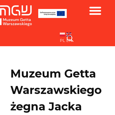
Zbiory i wystawy
PL
EN
Muzeum Getta
Warszawskiego
żegna Jacka