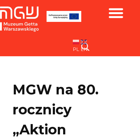
Zbiory i wystawy
PL
EN
MGW na 80.
rocznicy
„Aktion