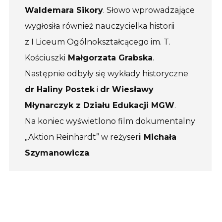
Waldemara Sikory
. Słowo wprowadzające
wygłosiła również nauczycielka historii
z I Liceum Ogólnokształcącego im. T.
Kościuszki
Małgorzata Grabska
.
Następnie odbyły się wykłady historyczne
dr Haliny Postek
i
dr Wiesławy
Młynarczyk z Działu Edukacji MGW
.
Na koniec wyświetlono film dokumentalny
„Aktion Reinhardt” w reżyserii
Michała
Szymanowicza
.