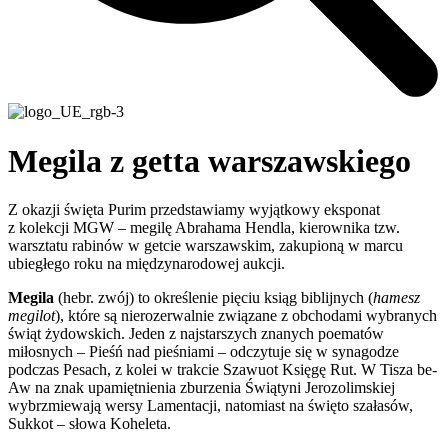
Megila z getta warszawskiego
Z okazji święta Purim przedstawiamy wyjątkowy eksponat
z kolekcji MGW – megilę Abrahama Hendla, kierownika tzw.
warsztatu rabinów w getcie warszawskim, zakupioną w marcu
ubiegłego roku na międzynarodowej aukcji.
Megila
(hebr. zwój) to określenie pięciu ksiąg biblijnych (
hamesz
megilot
), które są nierozerwalnie związane z obchodami wybranych
świąt żydowskich. Jeden z najstarszych znanych poematów
miłosnych – Pieśń nad pieśniami – odczytuje się w synagodze
podczas Pesach, z kolei w trakcie Szawuot Księgę Rut. W Tisza be-
Aw na znak upamiętnienia zburzenia Świątyni Jerozolimskiej
wybrzmiewają wersy Lamentacji, natomiast na święto szałasów,
Sukkot – słowa Koheleta.