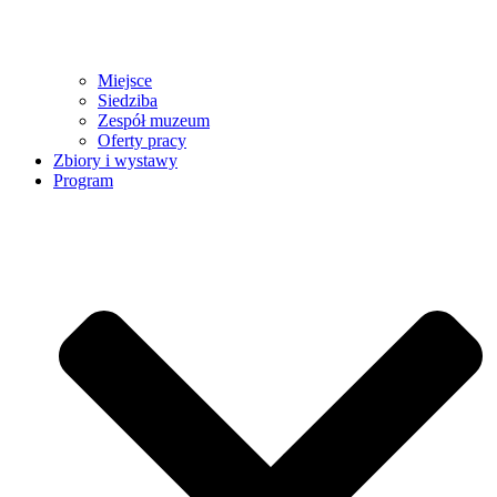
Miejsce
Siedziba
Zespół muzeum
Oferty pracy
Zbiory i wystawy
Program