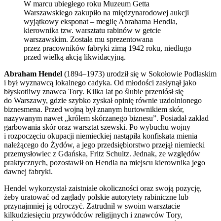
W marcu ubiegłego roku Muzeum Getta
Warszawskiego zakupiło na międzynarodowej aukcji
wyjątkowy eksponat – megilę Abrahama Hendla,
kierownika tzw. warsztatu rabinów w getcie
warszawskim. Została mu sprezentowana
przez pracowników fabryki zimą 1942 roku, niedługo
przed wielką akcją likwidacyjną.
Abraham Hendel
(1894–1973) urodził się w Sokołowie Podlaskim
i był wyznawcą lokalnego cadyka. Od młodości zasłynął jako
błyskotliwy znawca Tory. Kilka lat po ślubie przeniósł się
do Warszawy, gdzie szybko zyskał opinię równie uzdolnionego
biznesmena. Przed wojną był znanym hurtownikiem skór,
nazywanym nawet „królem skórzanego biznesu”. Posiadał zakład
garbowania skór oraz warsztat szewski. Po wybuchu wojny
i rozpoczęciu okupacji niemieckiej nastąpiła konfiskata mienia
należącego do Żydów, a jego przedsiębiorstwo przejął niemiecki
przemysłowiec z Gdańska, Fritz Schultz. Jednak, ze względów
praktycznych, pozostawił on Hendla na miejscu kierownika jego
dawnej fabryki.
Hendel wykorzystał zaistniałe okoliczności oraz swoją pozycję,
żeby uratować od zagłady polskie autorytety rabiniczne lub
przynajmniej ją odroczyć. Zatrudnił w swoim warsztacie
kilkudziesięciu przywódców religijnych i znawców Tory,