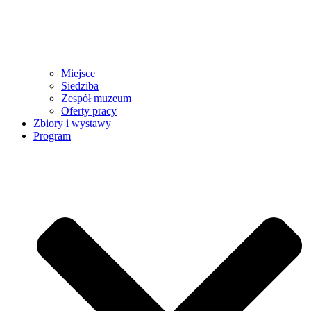
Miejsce
Siedziba
Zespół muzeum
Oferty pracy
Zbiory i wystawy
Program