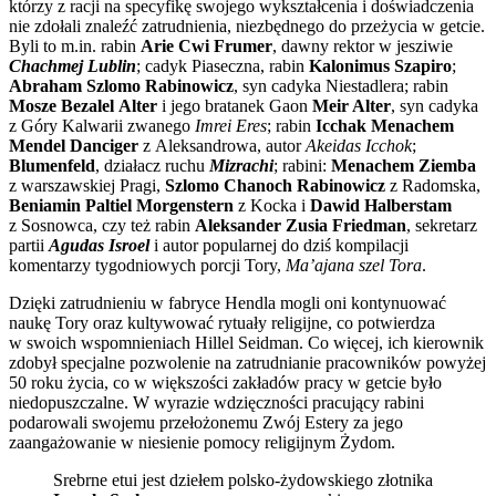
którzy z racji na specyfikę swojego wykształcenia i doświadczenia
nie zdołali znaleźć zatrudnienia, niezbędnego do przeżycia w getcie.
Byli to m.in. rabin
Arie Cwi Frumer
, dawny rektor w jesziwie
Chachmej Lublin
; cadyk Piaseczna, rabin
Kalonimus Szapiro
;
Abraham Szlomo Rabinowicz
, syn cadyka Niestadlera; rabin
Mosze Bezalel
Alter
i jego bratanek Gaon
Meir Alter
, syn cadyka
z Góry Kalwarii zwanego
Imrei Eres
; rabin
Icchak Menachem
Mendel Danciger
z Aleksandrowa, autor
Akeidas Icchok
;
Blumenfeld
, działacz ruchu
Mizrachi
; rabini:
Menachem Ziemba
z warszawskiej Pragi,
Szlomo Chanoch Rabinowicz
z Radomska,
Beniamin Paltiel Morgenstern
z Kocka i
Dawid Halberstam
z Sosnowca, czy też rabin
Aleksander Zusia Friedman
, sekretarz
partii
Agudas Isroel
i autor popularnej do dziś kompilacji
komentarzy tygodniowych porcji Tory,
Ma’ajana szel Tora
.
Dzięki zatrudnieniu w fabryce Hendla mogli oni kontynuować
naukę Tory oraz kultywować rytuały religijne, co potwierdza
w swoich wspomnieniach Hillel Seidman. Co więcej, ich kierownik
zdobył specjalne pozwolenie na zatrudnianie pracowników powyżej
50 roku życia, co w większości zakładów pracy w getcie było
niedopuszczalne. W wyrazie wdzięczności pracujący rabini
podarowali swojemu przełożonemu Zwój Estery za jego
zaangażowanie w niesienie pomocy religijnym Żydom.
Srebrne etui jest dziełem polsko-żydowskiego złotnika