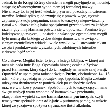
Jednak to do
Księgi Estery
określenie megili przylgnęło najmocniej,
stając się równorzędnym synonimem jej formalnej nazwy.
Nie znaczy to, że jej treść wiedzie prym nad pozostałymi czterema
megilot
. Jednak tylko tę odczytuje się z prawdziwego, ręcznie
zapisanego zwoju pergaminu, czemu towarzyszy niepowtarzalny
rytuał – słuchacze robią hałas specjalnymi grzechotkami za każdym
razem, gdy imię
Hamana
pojawia się w opowieści. Pomimo tego
kolektywnego zwyczaju, posiadanie własnego egzemplarzu megili
było normą dla każdego żydowskiego domostwa, w związku
z czym rzemieślnicy wkładali wiele wysiłku w ilustrowanie tekstu
zwoju i produkowanie wyszukanych, zdobionych futerałów
z drewna bądź srebra.
Co ciekawe, Megilat Ester to jedyna księga biblijna, w której ani
razu nie pada imię Boga. Opowiada historię ocalenia Żydów
przed Hamanem, który dążył do ich zagłady na terenie całej Persji.
Opowieść tę upamiętnia radosne święto
Purim
, obchodzone 14 i 15
adar, które przypadają na początek tego tygodnia. Megila zostanie
odczytana dwukrotnie: w poniedziałek po zachodzie słońca
oraz we wtorkowy poranek. Spośród innych towarzyszących temu
świętu tradycji warto wspomnieć karnawałowe przebrania,
okazjonalne wypieki zwane
hamantaszami
,
purimszpile
, czyli
tematyczne spektakle oraz
adlojadę
– purimową paradę, w trakcie
której zwyczajowo spożywa się znaczne ilości alkoholu.