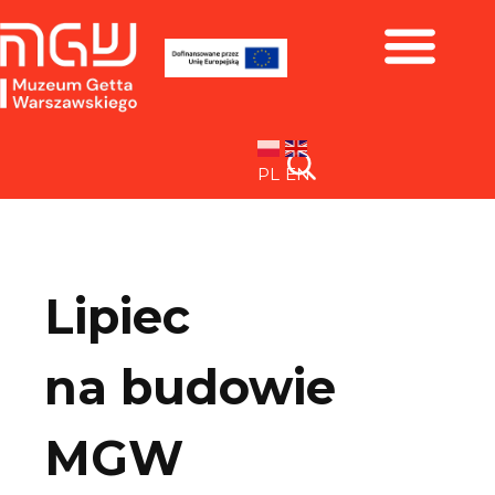
Zbiory i wystawy
PL
EN
Lipiec
na budowie
MGW