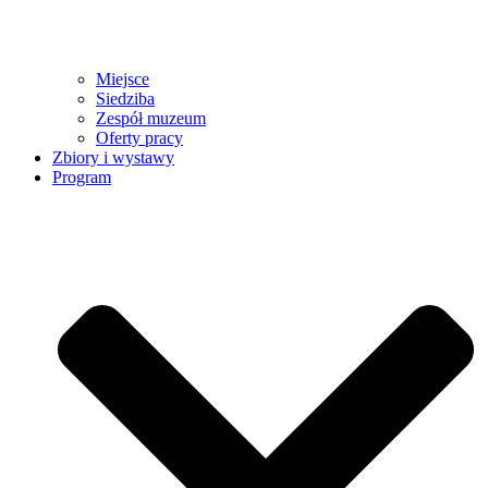
Miejsce
Siedziba
Zespół muzeum
Oferty pracy
Zbiory i wystawy
Program