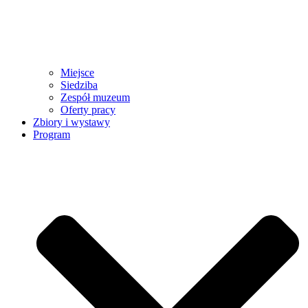
Miejsce
Siedziba
Zespół muzeum
Oferty pracy
Zbiory i wystawy
Program