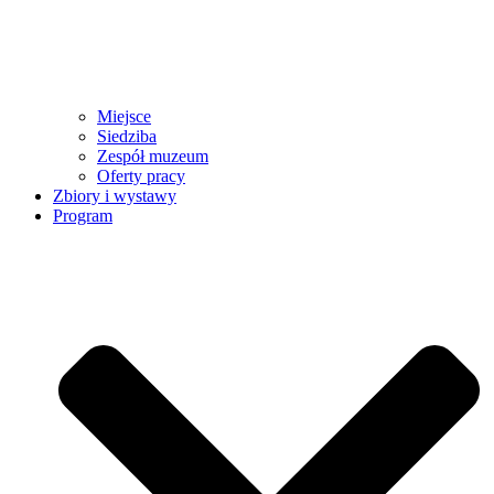
Miejsce
Siedziba
Zespół muzeum
Oferty pracy
Zbiory i wystawy
Program