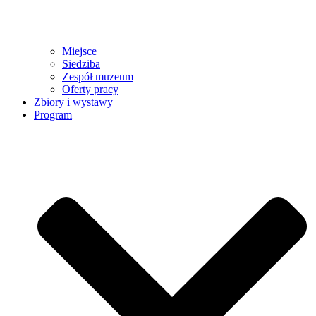
Miejsce
Siedziba
Zespół muzeum
Oferty pracy
Zbiory i wystawy
Program