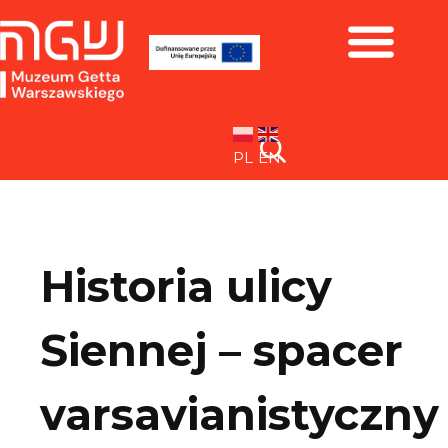
Zbiory i wystawy
PL
EN
Historia ulicy
Siennej – spacer
varsavianistyczny