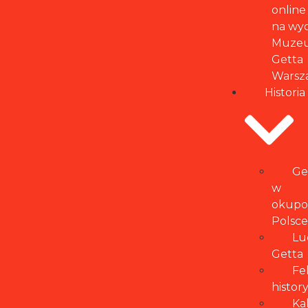
online
na wy
Muze
Getta
Warsz
Historia
Ge
w
okupo
Polsce
Lu
Getta
Fe
histor
Ka