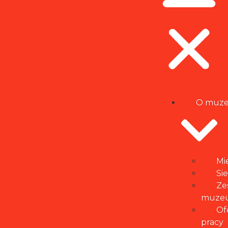
O muz
Mi
Si
Ze
muze
Of
pracy