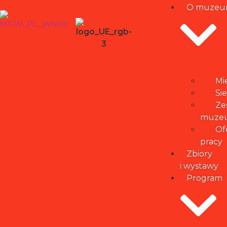
O muze
Mi
Si
Ze
muze
Of
pracy
Zbiory
i wystawy
Program