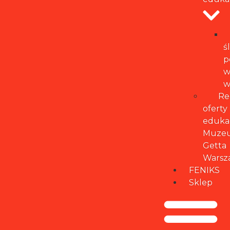
ś
p
w
w
Re
oferty
eduka
Muze
Getta
Warsz
FENIKS
Sklep