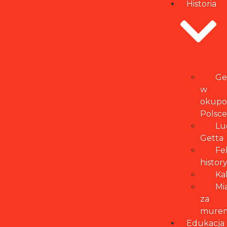
Historia
Ge
w
okupo
Polsce
Lu
Getta
Fe
histor
Ka
Mi
za
mure
Edukacja