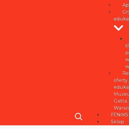
Ap
Gr
eduka
ś
p
w
w
Re
oferty
eduka
Muze
Getta
Warsz
FENIKS
Sklep