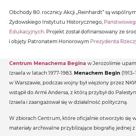
Obchody 80. rocznicy Akcji „Reinhardt” są wspól
Żydowskiego Instytutu Historycznego,
Państwoweg
Edukacyjnych
. Projekt został dofinansowany ze śr
i objęty Patronatem Honorowym
Prezydenta Rzeczy
Centrum Menachema Begina
w Jerozolimie upamię
Izraela w latach 1977-1983.
Menach
em Begin
(1913–
w Warszawie, podczas wojny był więziony przez NKWD
wstąpił do Armii Andersa, z którą przybył do Palest
Izraela i zaangażował się w działalność polityczną.
W zbiorach Centrum, które oficjalnie otworzyło się w
materiały archiwalne przybliżające biografię jednej z