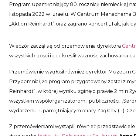
Program upamiętniający 80. rocznicę niemieckiej na
listopada 2022 w Izraelu. W Centrum Menachema B
„Aktion Reinhardt” oraz zagrano koncert „Tak, jak byś
Wieczór zaczął się od przemówienia dyrektora
Cent
wszystkich gości i podkreślił ważność zachowania pa
Przemówienie wygłosił również dyrektor Muzeum 
Przypomniał, że program przygotowany został z myślą
Reinhardt”, w której wyniku zginęło prawie 2 mln Ż
wszystkim współorganizatorom i publiczności. „Serde
wydarzeniu upamiętniającym ofiary Zagłady (…). Cześć
Z przemówieniami wystąpili również przedstawiciele 