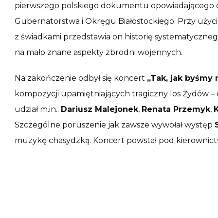
pierwszego polskiego dokumentu opowiadającego o
Gubernatorstwa i Okręgu Białostockiego. Przy użyc
z świadkami przedstawia on historię systematyczneg
na mało znane aspekty zbrodni wojennych.
Na zakończenie odbył się koncert
„Tak, jak byśmy n
kompozycji upamiętniających tragiczny los Żydów – o
udział m.in.:
Dariusz Malejonek
,
Renata Przemyk
,
Szczególne poruszenie jak zawsze wywołał występ
muzykę chasydzką. Koncert powstał pod kierownict