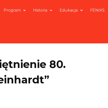
Program
Historia
Edukacja
FENIKS
iętnienie 80.
einhardt”