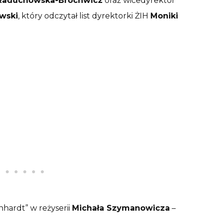
Raduchowska-Brochwicz
oraz wicedyrektor
owski
, który odczytał list dyrektorki ŻIH
Moniki
nhardt” w reżyserii
Michała Szymanowicza
–