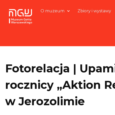
O muzeum
Zbiory i wystawy
Fotorelacja | Upam
rocznicy „Aktion R
w Jerozolimie