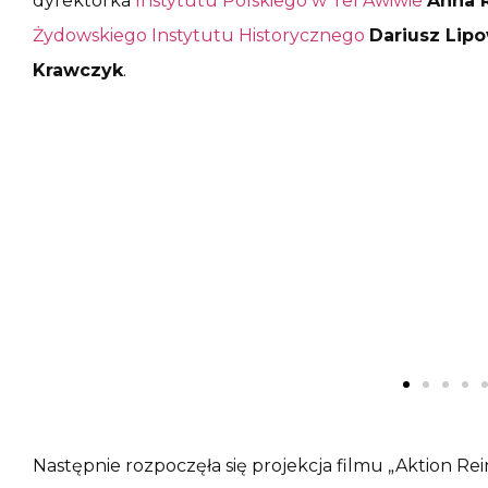
dyrektorka
Instytutu Polskiego w Tel Awiwie
Anna 
Żydowskiego Instytutu Historycznego
Dariusz Lip
Krawczyk
.
Następnie rozpoczęła się projekcja filmu „Aktion Rei