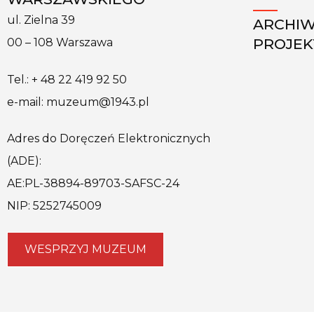
ul. Zielna 39
ARCHI
PROJE
00 – 108 Warszawa
Tel.: + 48 22 419 92 50
e-mail: muzeum@1943.pl
Adres do Doręczeń Elektronicznych
(ADE):
AE:PL-38894-89703-SAFSC-24
NIP: 5252745009
WESPRZYJ MUZEUM