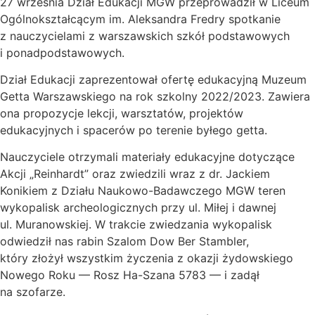
27 września Dział Edukacji MGW przeprowadził w Liceum
Ogólnokształcącym im. Aleksandra Fredry spotkanie
z nauczycielami z warszawskich szkół podstawowych
i ponadpodstawowych.
Dział Edukacji zaprezentował ofertę edukacyjną Muzeum
Getta Warszawskiego na rok szkolny 2022/2023. Zawiera
ona propozycje lekcji, warsztatów, projektów
edukacyjnych i spacerów po terenie byłego getta.
Nauczyciele otrzymali materiały edukacyjne dotyczące
Akcji „Reinhardt” oraz zwiedzili wraz z dr. Jackiem
Konikiem z Działu Naukowo-Badawczego MGW teren
wykopalisk archeologicznych przy ul. Miłej i dawnej
ul. Muranowskiej. W trakcie zwiedzania wykopalisk
odwiedził nas rabin Szalom Dow Ber Stambler,
który złożył wszystkim życzenia z okazji żydowskiego
Nowego Roku — Rosz Ha-Szana 5783 — i zadął
na szofarze.