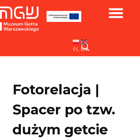
Zbiory i wystawy
PL
EN
Fotorelacja |
Spacer po tzw.
dużym getcie