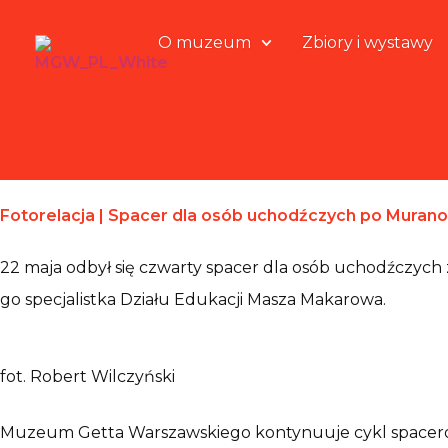
O muzeum
Zbiory i wystawy
Fotorelacja | Spacer dla osób uchodźczych po Muran
22 maja odbył się czwarty spacer dla osób uchodźczy
go specjalistka Działu Edukacji Masza Makarowa.
fot. Robert Wilczyński
Muzeum Getta Warszawskiego kontynuuje cykl spacerów 