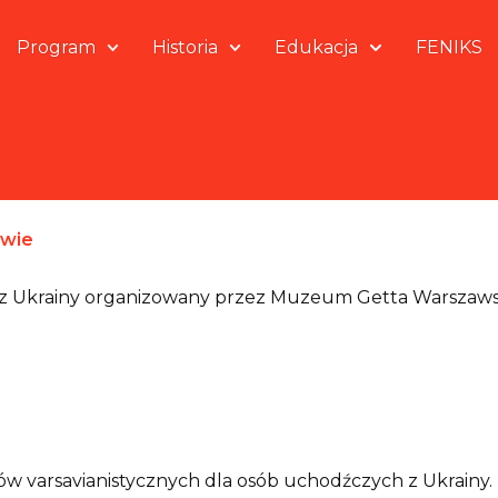
Program
Historia
Edukacja
FENIKS
owie
ch z Ukrainy organizowany przez Muzeum Getta Warszaw
varsavianistycznych dla osób uchodźczych z Ukrainy. T