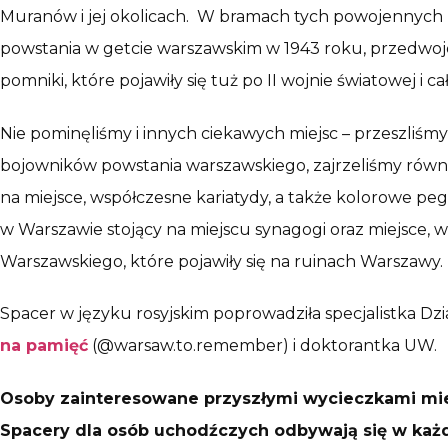
Muranów i jej okolicach. W bramach tych powojennych b
powstania w getcie warszawskim w 1943 roku, przedwojen
pomniki, które pojawiły się tuż po II wojnie światowej i 
Nie pominęliśmy i innych ciekawych miejsc – przeszliś
bojowników powstania warszawskiego, zajrzeliśmy równi
na miejsce, współczesne kariatydy, a także kolorowe p
w Warszawie stojący na miejscu synagogi oraz miejsce,
Warszawskiego, które pojawiły się na ruinach Warszawy.
Spacer w języku rosyjskim poprowadziła specjalistka 
na pamięć
(@warsaw.to.remember) i doktorantka UW.
Osoby zainteresowane przyszłymi wycieczkami miejs
Spacery dla osób uchodźczych odbywają się w każdą