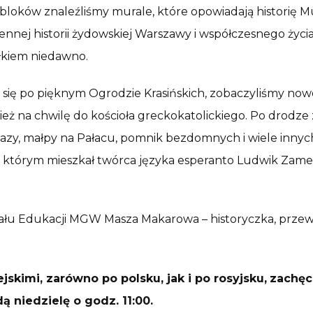
loków znaleźliśmy murale, które opowiadają historię Mu
nej historii żydowskiej Warszawy i współczesnego życia
całkiem niedawno.
my się po pięknym Ogrodzie Krasińskich, zobaczyliśmy 
eż na chwilę do kościoła greckokatolickiego. Po drodze
egazy, małpy na Pałacu, pomnik bezdomnych i wiele inny
 w którym mieszkał twórca języka esperanto Ludwik Zam
Działu Edukacji MGW Masza Makarowa – historyczka, prz
kimi, zarówno po polsku, jak i po rosyjsku,
zachęc
 niedzielę o godz. 11:00.