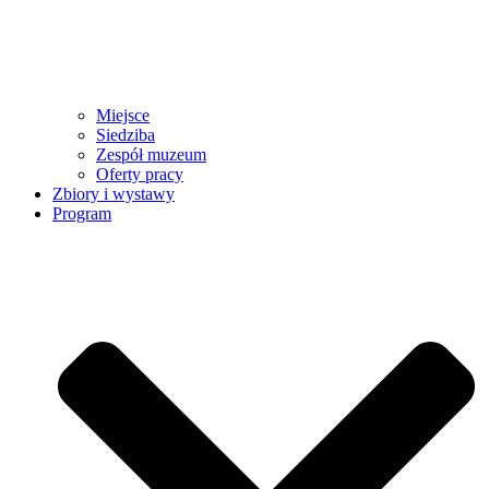
Miejsce
Siedziba
Zespół muzeum
Oferty pracy
Zbiory i wystawy
Program