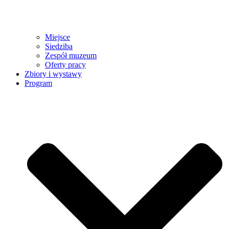
Miejsce
Siedziba
Zespół muzeum
Oferty pracy
Zbiory i wystawy
Program