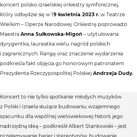
koncert polsko-izraelskiej orkiestry symfonicznej,
który odbędzie się w 1
9 kwietnia 2023 r.
w Teatrze
Wielkim – Operze Narodowej. Orkiestrę poprowadzi
Maestra
Anna Sułkowska-Migoń
– utytułowana
dyrygentka, laureatka wielu nagród polskich
i zagranicznych. Rangę oraz znaczenie wydarzenia
podkreśla fakt objęcia go honorowym patronatem
Prezydenta Rzeczypospolitej Polskiej
Andrzeja Dudy.
Koncert to nie tylko spotkanie młodych muzyków
z Polski i Izraela służące budowaniu wzajemnego
szacunku dla wspólnej wielowiekowej historii; jego
nadrzędną ideą – podkreślił Albert Stankowski – jest
przełamywanie barier i stereotypów, budowanie