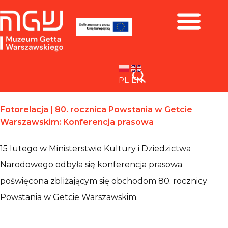
Zbiory i wystawy
PL
EN
Fotorelacja | 80. rocznica Powstania w Getcie
Warszawskim: Konferencja prasowa
15 lutego w Ministerstwie Kultury i Dziedzictwa
Narodowego odbyła się konferencja prasowa
poświęcona zbliżającym się obchodom 80. rocznicy
Powstania w Getcie Warszawskim.