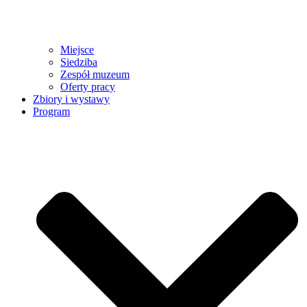
Miejsce
Siedziba
Zespół muzeum
Oferty pracy
Zbiory i wystawy
Program