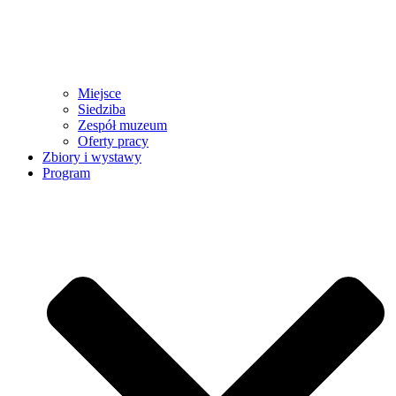
Miejsce
Siedziba
Zespół muzeum
Oferty pracy
Zbiory i wystawy
Program