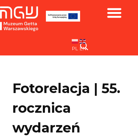
Zbiory i wystawy
PL
EN
Fotorelacja | 55.
rocznica
wydarzeń