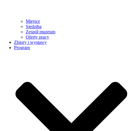
Miejsce
Siedziba
Zespół muzeum
Oferty pracy
Zbiory i wystawy
Program