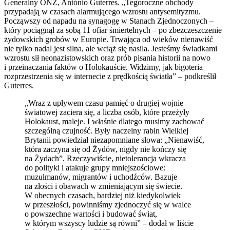
Generalny ONZ, António Guterres. „Tegoroczne obchody
przypadają w czasach alarmującego wzrostu antysemityzmu.
Począwszy od napadu na synagogę w Stanach Zjednoczonych –
który pociągnął za sobą 11 ofiar śmiertelnych – po zbezczeszczenie
żydowskich grobów w Europie. Trwająca od wieków nienawiść
nie tylko nadal jest silna, ale wciąż się nasila. Jesteśmy świadkami
wzrostu sił neonazistowskich oraz prób pisania historii na nowo
i przeinaczania faktów o Holokauście. Widzimy, jak bigoteria
rozprzestrzenia się w internecie z prędkością światła” – podkreślił
Guterres.
„Wraz z upływem czasu pamięć o drugiej wojnie
światowej zaciera się, a liczba osób, które przeżyły
Holokaust, maleje. I właśnie dlatego musimy zachować
szczególną czujność. Były naczelny rabin Wielkiej
Brytanii powiedział niezapomniane słowa: „Nienawiść,
która zaczyna się od Żydów, nigdy nie kończy się
na Żydach”. Rzeczywiście, nietolerancja wkracza
do polityki i atakuje grupy mniejszościowe:
muzułmanów, migrantów i uchodźców. Bazuje
na złości i obawach w zmieniającym się świecie.
W obecnych czasach, bardziej niż kiedykolwiek
w przeszłości, powinniśmy zjednoczyć się w walce
o powszechne wartości i budować świat,
w którym wszyscy ludzie są równi” – dodał w liście