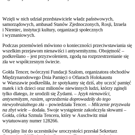
Wzięli w nich udział przedstawiciele władz państwowych,
samorządowych, ambasad Stanów Zjednoczonych, Rosji, Izraela
i Niemiec, instytucji kultury, organizacji społecznych
i wyznaniowych.
Podczas przemówień mówiono o konieczności przeciwstawiania się
wszelkim przejawom nienawiści i antysemityzmu. Obojętność –
podkreślano – jest przyzwoleniem, zgodą na rozprzestrzenianie się
zła we współczesnym świecie.
Gołda Tencer, twórczyni Fundacji Szalom, organizatora obchodów
Międzynarodowego Dnia Pamięci o Ofiarach Holokaustu
w Warszawie podkreśliła, że spotykamy się dziś, aby uczcić pamięć
matek i ich dzieci oraz milionów niewinnych ludzi, którzy zginęli
tylko dlatego, że urodzili się Żydami. –
Język nienawiści,
antysemityzm, rasizm, uprzedzenia doprowadziły do tego
niewyobrażalnego zła
– powiedziała Tencer. –
Milczenie przyzwala
na zbyt wiel
e – dodała. Swoje wystąpienie zakończyła słowami –
Gołda, córka Szmula Tencera, który w Auschwitz miał
wytatuowany numer 128266.
Oficjalny list do uczestników uroczystości przesłał Sekretarz