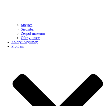
Miejsce
Siedziba
Zespół muzeum
Oferty pracy
Zbiory i wystawy
Program