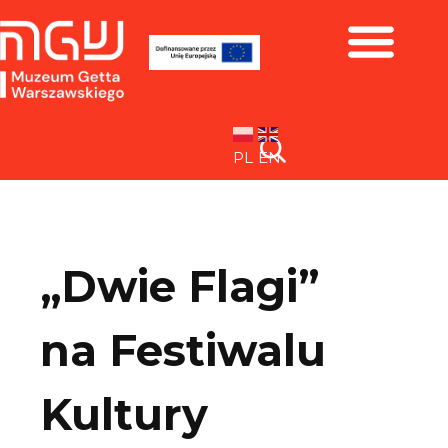
Zbiory i wystawy
PL
EN
„Dwie Flagi”
na Festiwalu
Kultury