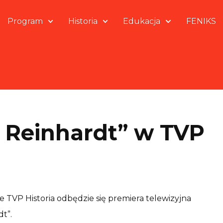
Program
Historia
Edukacja
FENIKS
 Reinhardt” w TVP
ie TVP Historia odbędzie się premiera telewizyjna
t”.