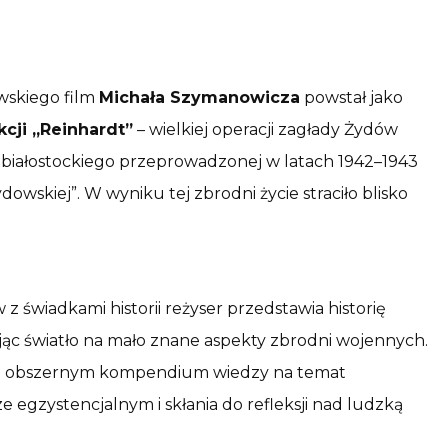
skiego film
Michała Szymanowicza
powstał jako
kcji „Reinhardt”
– wielkiej operacji zagłady Żydów
białostockiego przeprowadzonej w latach 1942–1943
owskiej”. W wyniku tej zbrodni życie straciło blisko
 świadkami historii reżyser przedstawia historię
ąc światło na mało znane aspekty zbrodni wojennych.
go obszernym kompendium wiedzy na temat
e egzystencjalnym i skłania do refleksji nad ludzką