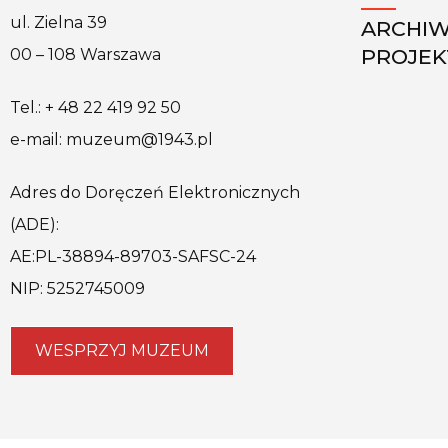
ul. Zielna 39
ARCHI
PROJE
00 – 108 Warszawa
Tel.: + 48 22 419 92 50
e-mail: muzeum@1943.pl
Adres do Doręczeń Elektronicznych
(ADE):
AE:PL-38894-89703-SAFSC-24
NIP: 5252745009
WESPRZYJ MUZEUM