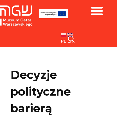
Zbiory i wystawy
PL
EN
Decyzje
polityczne
barierą