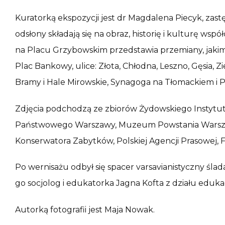
Kuratorką ekspozycji jest dr Magdalena Piecyk, zas
odsłony składają się na obraz, historię i kulturę w
na Placu Grzybowskim przedstawia przemiany, jaki
Plac Bankowy, ulice: Złota, Chłodna, Leszno, Gęsia, Zi
Bramy i Hale Mirowskie, Synagoga na Tłomackiem i P
Zdjęcia podchodzą ze zbiorów Żydowskiego Instytu
Państwowego Warszawy, Muzeum Powstania Warsza
Konserwatora Zabytków, Polskiej Agencji Prasowej, Fu
Po wernisażu odbył się spacer varsavianistyczny śla
go socjolog i edukatorka Jagna Kofta z działu eduk
Autorką fotografii jest Maja Nowak.