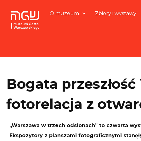
O muzeum
Zbiory i wystawy
Bogata przeszłość
fotorelacja z otw
„Warszawa w trzech odsłonach” to czwarta wy
Ekspozytory z planszami fotograficznymi stanę