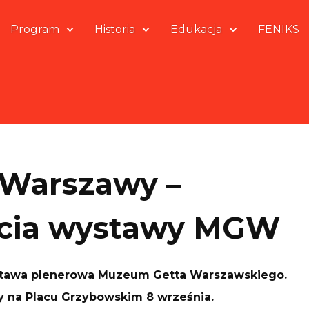
Program
Historia
Edukacja
FENIKS
 Warszawy –
arcia wystawy MGW
stawa plenerowa Muzeum Getta Warszawskiego.
ły na Placu Grzybowskim 8 września.