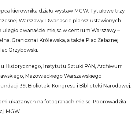
tępca kierownika działu wystaw MGW. Tytułowe trzy
spółczesnej Warszawy. Dwanaście plansz ustawionych
m uległo dwanaście miejsc w centrum Warszawy –
elna, Graniczna i Królewska, a także Plac Żelaznej
lac Grzybowski.
tu Historycznego, Instytutu Sztuki PAN, Archiwum
wskiego, Mazowieckiego Warszawskiego
ndacji 39, Biblioteki Kongresu i Biblioteki Narodowej.
dami ukazanych na fotografiach miejsc. Poprowadziła
acji MGW.