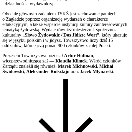
i działalnością wydawniczą.
Obecnie głównym zadaniem TSKŻ jest zachowanie pamięci
o Zagładzie poprzez organizację wydarzeń o charakterze
edukacyjnym, a także wsparcie instytucji kultury zainteresowanych
tematyką żydowską. Wydaje również miesięcznik społeczno-
kulturalny
„Słowo Żydowskie / Dos Jidisze Wort”
, który ukazuje
się w języku polskim i w jidysz. Towarzystwo liczy dziś 15
oddziałów, które łączą ponad 900 członków z całej Polski.
Prezesem Towarzystwa pozostał
Artur Hofman
,
wiceprzewodniczącą zaś —
Klaudia Klimek
. Wśród członków
Zarządu znaleźli się również:
Marek Michnowski
,
Michał
Świdowski
,
Aleksander Rotsztajn
oraz
Jacek Młynarski
.