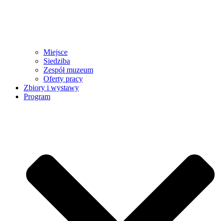
Miejsce
Siedziba
Zespół muzeum
Oferty pracy
Zbiory i wystawy
Program