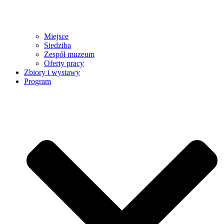
Miejsce
Siedziba
Zespół muzeum
Oferty pracy
Zbiory i wystawy
Program