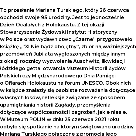
To przesłanie Mariana Turskiego, który 26 czerwca
obchodzi swoje 95 urodziny. Jest to jednocześnie
Dzień Ocalałych z Holokaustu. Z tej okazji
Stowarzyszenie Żydowski Instytut Historyczny
w Polsce oraz wydawnictwo „Czarne” przygotowało
książkę „”XI Nie bądź obojętny”, zbiór najważniejszych
przemówień Jubilata wygłoszonych między innymi
z okazji rocznicy wyzwolenia Auschwitz, likwidacji
łódzkiego getta, otwarcia Muzeum Historii Żydów
Polskich czy Międzynarodowego Dnia Pamięci
o Ofiarach Holokaustu na forum UNESCO. Obok nich
w książce znalazły się osobiste rozważania dotyczące
własnych losów, refleksje związane ze sposobem
upamiętniania historii Zagłady, przemyślenia
dotyczące współczesności i zagrożeń, jakie niesie.
W Muzeum POLIN w dniu 25 czerwca 2021 roku
odbyło się spotkanie na którym świętowano urodziny
Mariana Turskiego połączone z promocją jego