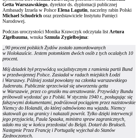
Getta Warszawskiego
, dyrektor ds. dyplomacji publicznej
Ambasady Izraela w Polsce
Elena Lagutin
, naczelny rabin Polski
Michael Schudrich
oraz przedstawiciele Instytutu Pamięci
Narodowej.
Podczas uroczystości Monika Krawczyk odczytała list
Artura
Zigelbauma
, wnuka
Szmula Zygielbojma
:
„90 procent polskich Żydów zostało zamordowanych
w Holokauście. Jestem potomkiem dwóch osób z tych ocalałych 10
procent.
Mój dziadek był przywódcą socjalistycznym z ramienia partii Bund
w przedwojennej Polsce. Zasiadał w radach miejskich Łodzi
i Warszawy. Później został powołany na członka warszawskiego
Judenratu. Publicznie sprzeciwiał się utworzeniu getta
w Warszawie, przez co groziło mu aresztowanie. Przywódcy Bundu
próbowali wydostać go z Polski. W styczniu 1940 r., posługując się
fałszywymi dokumentami, podróżował pociągiem przez nazistowskie
Niemcy do Holandii, do której odmówiono mu wjazdu. Niemcy
skatowali go na granicy i nakazali powrót. Tylko dzięki interwencji
jego przyjaciela, Paula Spaaka, ministra spraw zagranicznych,
udało mu się w końcu przedostać do Belgii. Dotarł do Brukseli.
Następnie Przez Francję i Portugalię wyjechał do Stanów
Zjednoczonych.