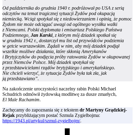
Od października do grudnia 1940 r. podróżował po USA z serią
odczytów na temat tragicznej sytuacji Żydów pod okupacją
niemiecką. Wciąż spotykał się z niedowierzaniem i opinią, że pomoc
Żydom nie może odciągać uwagi od ogólnego wysiłku walki
z Niemcami. Polski dyplomata i emisariusz Polskiego Państwa
Podziemnego,
Jan Karski
, z którym mój dziadek spotkał się
w grudniu 1942 r., dostarczył mu list od przywódców podziemia
w getcie warszawskim. Żądali w nim, aby mój dziadek podjął
wszelkie możliwe działania, które skłonią Amerykanów
i Brytyjczyków do podjęcia próby ratowania Żydów w okupowanej
przez Niemców Polsce. Mój dziadek spotykał się
z przedstawicielami rządów brytyjskiego i amerykańskiego.
Nie chcieli wierzyć, że sytuacja Żydów była tak zła, jak
ją przedstawiano”.
Na zakończenie uroczystości naczelny rabin Polski Michael
Schudrich odmówił żydowską modlitwę za dusze zmarłych,
El Male Rachamim
.
Zachęcamy do zapoznania się z tekstem
dr Martyny Grądzkiej-
Rejak
przybliżającym postać Szmula Zygielbojma:
https://1943.pl/artykul/szmul-zygielbojm/
.