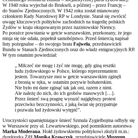
W 1940 roku wyjechał do Brukseli, a później – przez Francję –
do Stanów Zjednoczonych. W 1942 roku został mianowany
członkiem Rady Narodowej RP w Londynie. Starał się zwrócić
uwagę kluczowych polityków zachodnich na tragedię polskich
Żydów w kraju okupowanym przez nazistowskie Niemcy.
Po porażce powstania w getcie warszawskim, przekonany, że jego
misja się nie udała, popełnił samobójstwo. Przed śmiercią napisał
listy pożegnalne – do swojego brata
Fajweła
, przedstawicieli
Bundu w Stanach Zjednoczonych oraz do władz emigracyjnych RP.
W tym ostatnim powiedział:
„ Milczeć nie mogę i żyć nie mogę, gdy giną resztki
ludu żydowskiego w Polsce, którego reprezentantem
jestem. Towarzysze moi w getcie warszawskim zginęli
z bronią w ręku, w ostatnim porywie bohaterskim.
Nie było mi dane zginąć tak jak oni, razem z nimi.
Ale należę do nich, do ich grobów masowych […].
Przez śmierć swą pragnę wyrazić najgłębszy protest
przeciwko bezczynności, z jaką świat się przypatruje
i pozwala lud żydowski wytępić”.
Uroczystości upamiętniające śmierć Szmula Zygielbojma odbyły się
w Warszawie przy ul. Lewartowskiego, pod pomnikiem autorstwa
Marka Moderaua
. Hołd żydowskiemu politykowi złożyli m.in.:
dyrektorka ŻiH
Monika Krawczyk
, przedstawiciele
Muzeum