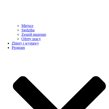
Miejsce
Siedziba
Zespół muzeum
Oferty pracy
Zbiory i wystawy
Program