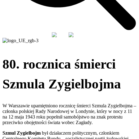
PL
EN
80. rocznica śmierci
Szmula Zygielbojma
W Warszawie upamiętniono rocznicę śmierci Szmula Zygielbojma –
członka polskiej Rady Narodowej w Londynie, który w nocy z 11
na 12 maja 1943 roku popełnił samobójstwo na znak protestu
przeciwko obojętności świata wobec Zagłady.
Szmul Zygielbojm
był działaczem politycznym, członkiem
Centralnego Komitetu Bundu – socjalistycznej partii żydowskiej.