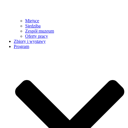
Miejsce
Siedziba
Zespół muzeum
Oferty pracy
Zbiory i wystawy
Program