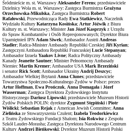
Śródmieście m. st. Warszawy
Aleksander Ferens
; przedstawiciele
Dzielnicy Wola m. st. Warszawy: Zastępca Burmistrza
Grażyna
Orzechowska-Mikulska
, Zastępca Burmistrza
Robert
Rafałowski
, Przewodnicząca Rady
Ewa Statkiewicz
, Naczelnik
Wydziału Kultury
Katarzyna Kosińska
;
Artur Jóźwik
z Biura
Kultury m. st. Warszawy; Minister
Jan Józef Kasprzyk
z Urzędu
do Spraw Kombatantów i Osób Represjonowanych; Dyrektor Biura
Upamiętnień IPN
Adam Siwek
; Ambasador Austrii
Andreas
Stadler
; Radca-Minister Ambasady Republiki Czeskiej
Jiří Kyrian
;
Zastępczyni Ambasadora Republiki Francuskiej
Lucie Stepanyan
;
Ambasador Izraela
Yaakov Livne
; Radca Polityczny Ambasady
Kanady
Jeanette Sautner
; Minister Pełnomocny Ambasady
Niemiec
Martin Kremer
; Ambasador USA
Mark Brzeziński
i senator
Rick Scott
; Ambasador Ukrainy
Andrij Deszcyc
;
Ambasador Wielkiej Brytanii
Anna Clunes
; przedstawiciele
Towarzystwa Społeczno-Kulturalnego Żydów w Polsce: prezes
Artur Hoffman
,
Ewa Prończuk
,
Anna Domagała
i
Józef
Wasserman
; Zastępca Dyrektora Żydowskiego Instytutu
Historycznego
Dariusz Lipowski
; przedstawiciele Muzeum Historii
Żydów Polskich POLIN: dyrektor
Zygmunt Stępiński
i
Piotr
Wiślicki
;
Sebastian Rejak
z American Jewish Committee;
Anna
Zielińska
ze Stowarzyszenia Czulent;
Izabela Teodorkiewicz
z Teatru Żydowskiego Fundacji Shalom;
Isia Rokwisz
z Zespołu
Szkół Lauder-Morasha; Zastępca Dyrektora Narodowego Centrum
Kultury
Andrzej Bieńkowski
; Dyrektor Muzeum Historii Polski