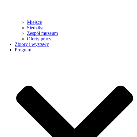
Miejsce
Siedziba
Zespół muzeum
Oferty pracy
Zbiory i wystawy
Program