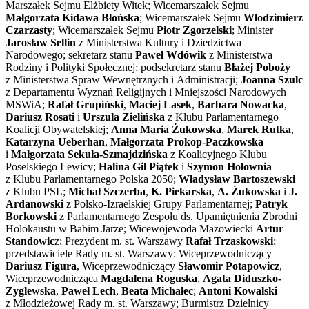
Marszałek Sejmu Elżbiety Witek; Wicemarszałek Sejmu
Małgorzata Kidawa Błońska
; Wicemarszałek Sejmu
Włodzimierz
Czarzasty
; Wicemarszałek Sejmu
Piotr Zgorzelski
; Minister
Jarosław Sellin
z Ministerstwa Kultury i Dziedzictwa
Narodowego; sekretarz stanu
Paweł Wdówik
z Ministerstwa
Rodziny i Polityki Społecznej; podsekretarz stanu
Błażej Poboży
z Ministerstwa Spraw Wewnętrznych i Administracji;
Joanna Szulc
z Departamentu Wyznań Religijnych i Mniejszości Narodowych
MSWiA;
Rafał Grupiński
,
Maciej Lasek
,
Barbara Nowacka
,
Dariusz Rosati
i
Urszula Zielińska
z Klubu Parlamentarnego
Koalicji Obywatelskiej;
Anna Maria Żukowska
,
Marek Rutka
,
Katarzyna Ueberhan
,
Małgorzata Prokop-Paczkowska
i
Małgorzata Sekuła-Szmajdzińska
z Koalicyjnego Klubu
Poselskiego Lewicy;
Halina Gil Piątek
i
Szymon Hołownia
z Klubu Parlamentarnego Polska 2050;
Władysław Bartoszewski
z Klubu PSL;
Michał Szczerba
,
K. Piekarska
,
A. Żukowska
i
J.
Ardanowski
z Polsko-Izraelskiej Grupy Parlamentarnej;
Patryk
Borkowski
z Parlamentarnego Zespołu ds. Upamiętnienia Zbrodni
Holokaustu w Babim Jarze; Wicewojewoda Mazowiecki
Artur
Standowic
z; Prezydent m. st. Warszawy
Rafał Trzaskowski
;
przedstawiciele Rady m. st. Warszawy: Wiceprzewodniczący
Dariusz Figura
, Wiceprzewodniczący
Sławomir Potapowicz
,
Wiceprzewodnicząca
Magdalena Roguska
,
Agata Diduszko-
Zyglewska
,
Paweł Lech
,
Beata Michalec
;
Antoni Kowalski
z Młodzieżowej Rady m. st. Warszawy; Burmistrz Dzielnicy