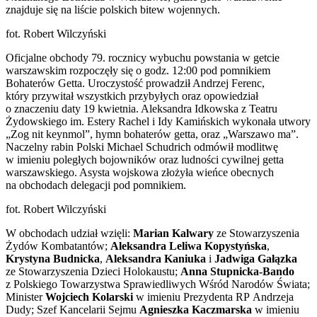
znajduje się na liście polskich bitew wojennych.
fot. Robert Wilczyński
Oficjalne obchody 79. rocznicy wybuchu powstania w getcie
warszawskim rozpoczęły się o godz. 12:00 pod pomnikiem
Bohaterów Getta. Uroczystość prowadził Andrzej Ferenc,
który przywitał wszystkich przybyłych oraz opowiedział
o znaczeniu daty 19 kwietnia. Aleksandra Idkowska z Teatru
Żydowskiego im. Estery Rachel i Idy Kamińskich wykonała utwory
„Zog nit keynmol”, hymn bohaterów getta, oraz „Warszawo ma”.
Naczelny rabin Polski Michael Schudrich odmówił modlitwę
w imieniu poległych bojowników oraz ludności cywilnej getta
warszawskiego. Asysta wojskowa złożyła wieńce obecnych
na obchodach delegacji pod pomnikiem.
fot. Robert Wilczyński
W obchodach udział wzięli:
Marian Kalwary
ze Stowarzyszenia
Żydów Kombatantów;
Aleksandra Leliwa Kopystyńska
,
Krystyna Budnicka
,
Aleksandra Kaniuka
i
Jadwiga Gałązka
ze Stowarzyszenia Dzieci Holokaustu;
Anna Stupnicka-Bando
z Polskiego Towarzystwa Sprawiedliwych Wśród Narodów Świata;
Minister
Wojciech Kolarski
w imieniu Prezydenta RP Andrzeja
Dudy; Szef Kancelarii Sejmu
Agnieszka Kaczmarska
w imieniu