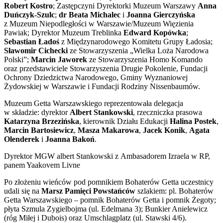
Robert Kostro
; Zastępczyni Dyrektorki Muzeum Warszawy
Anna
Duńczyk-Szulc
;
dr Beata Michalec
i
Joanna Gierczyńska
z Muzeum Niepodległości w Warszawie/Muzeum Więzienia
Pawiak; Dyrektor Muzeum Treblinka
Edward Kopówka
;
Sebastian Ładoś
z Międzynarodowego Komitetu Grupy Ładosia;
Sławomir Cichecki
ze Stowarzyszenia „Wielka Loża Narodowa
Polski”;
Marcin Jaworek
ze Stowarzyszenia Homo Komando
oraz przedstawiciele Stowarzyszenia Drugie Pokolenie, Fundacji
Ochrony Dziedzictwa Narodowego, Gminy Wyznaniowej
Żydowskiej w Warszawie i Fundacji Rodziny Nissenbaumów.
Muzeum Getta Warszawskiego reprezentowała delegacja
w składzie: dyrektor
Albert Stankowski
, rzeczniczka prasowa
Katarzyna Brzezińska
, kierownik Działu Edukacji
Halina Postek
,
Marcin Bartosiewicz
,
Masza Makarowa
,
Jacek Konik
,
Agata
Olenderek
i
Joanna Bakoń
.
Dyrektor MGW albert Stankowski z Ambasadorem Izraela w RP,
panem Yaakovem Livne
Po złożeniu wieńców pod pomnikiem Bohaterów Getta uczestnicy
udali się na
Marsz Pamięci Powstańców
szlakiem: pl. Bohaterów
Getta Warszawskiego – pomnik Bohaterów Getta i pomnik Żegoty;
płyta Szmula Zygielbojma (ul. Edelmana 3); Bunkier Anielewicz
(róg Miłej i Dubois) oraz Umschlagplatz (ul. Stawski 4/6).