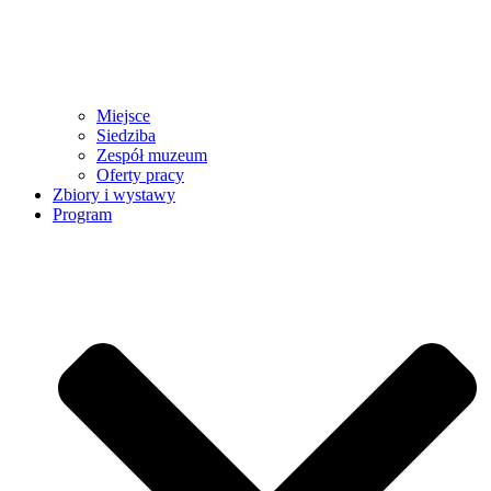
Miejsce
Siedziba
Zespół muzeum
Oferty pracy
Zbiory i wystawy
Program