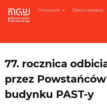
O muzeum
Zbiory i wystawy
77. rocznica odbici
przez Powstańcó
budynku PAST-y