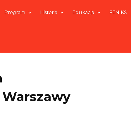
Program
Historia
Edukacja
FENIKS
a
w Warszawy