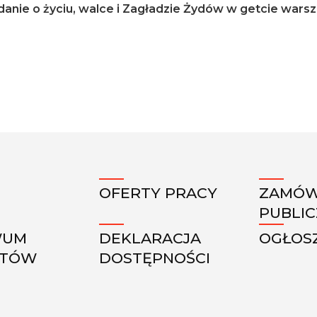
nie o życiu, walce i Zagładzie Żydów w getcie warsz
OFERTY PRACY
ZAMÓW
PUBLI
WUM
DEKLARACJA
OGŁOS
KTÓW
DOSTĘPNOŚCI