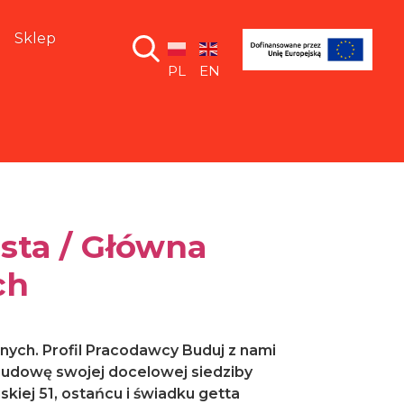
Sklep
PL
EN
sta / Główna
ch
nych. Profil Pracodawcy Buduj z nami
dowę swojej docelowej siedziby
iej 51, ostańcu i świadku getta