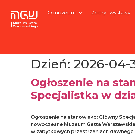
O muzeum
Zbiory i wystawy
Dzień:
2026-04-
Ogłoszenie na sta
Specjalistka w dz
Ogłoszenie na stanowisko: Główny Specjal
nowoczesne Muzeum Getta Warszawskieg
w zabytkowych przestrzeniach dawnego Szp