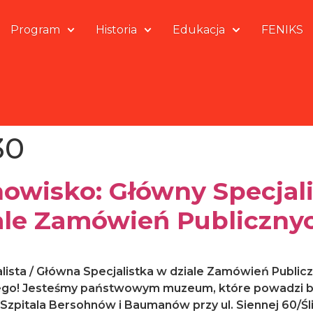
Program
Historia
Edukacja
FENIKS
30
nowisko: Główny Specjali
iale Zamówień Publiczny
ista / Główna Specjalistka w dziale Zamówień Publicz
o! Jesteśmy państwowym muzeum, które powadzi bu
itala Bersohnów i Baumanów przy ul. Siennej 60/Ślisk