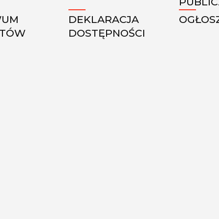
PUBLI
WUM
DEKLARACJA
OGŁOS
KTÓW
DOSTĘPNOŚCI