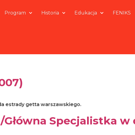
Program
Historia
Edukacja
FENIKS
007)
da estrady getta warszawskiego.
a/Główna Specjalistka w