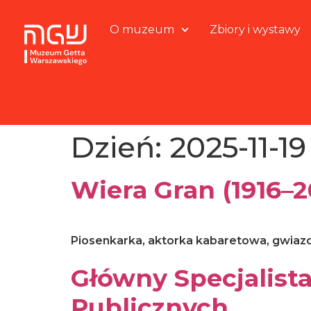
O muzeum
Zbiory i wystawy
Dzień:
2025-11-19
Wiera Gran (1916–2
Piosenkarka, aktorka kabaretowa, gwiaz
Główny Specjalist
Publicznych