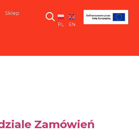
Sklep
PL
EN
 dziale Zamówień