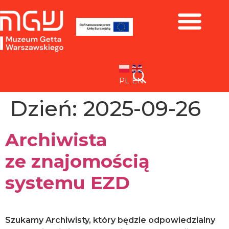
Zbiory i wystawy
PL
EN
Dzień:
2025-09-26
Archiwista
ze znajomością
systemu EZD
Szukamy Archiwisty, który będzie odpowiedzialny