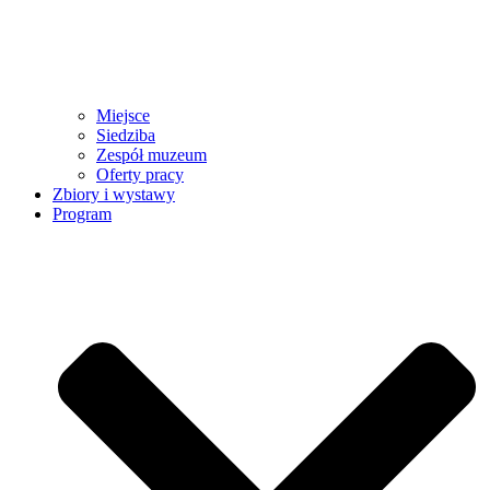
Miejsce
Siedziba
Zespół muzeum
Oferty pracy
Zbiory i wystawy
Program