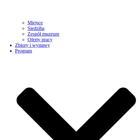
Miejsce
Siedziba
Zespół muzeum
Oferty pracy
Zbiory i wystawy
Program