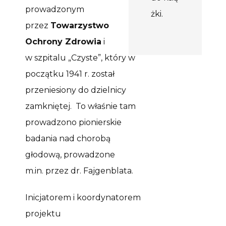
prowadzonym
żki.
przez
Towarzystwo
Ochrony Zdrowia
i
w szpitalu
„C
zyste”, kt
óry
w
początku 1941 r. został
przeniesiony do dzielnicy
zamkniętej
.
To właśnie tam
prowadzono pionierskie
badania nad chorobą
głodową
,
prowadzone
m.in
.
przez dr.
Fajgenblata
.
Inicjatorem i koordynatorem
projektu