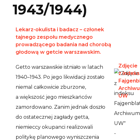
1943/1944)
Lekarz-okulista i badacz – członek
tajnego zespołu medycznego
prowadzącego badania nad chorobą
głodową w getcie warszawskim.
Zdjęcie
Getto warszawskie istniało w latach
z indek
1940–1943. Po jego likwidacji zostało
Fajgenbl
niemal całkowicie zburzone,
Archiw
UW
a większość jego mieszkańców
zamordowano. Zanim jednak doszło
do ostatecznej zagłady getta,
niemieccy okupanci realizowali
politykę planowego wyniszczenia