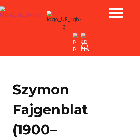
Zbiory i wystawy
PL
EN
Szymon
Fajgenblat
(1900–