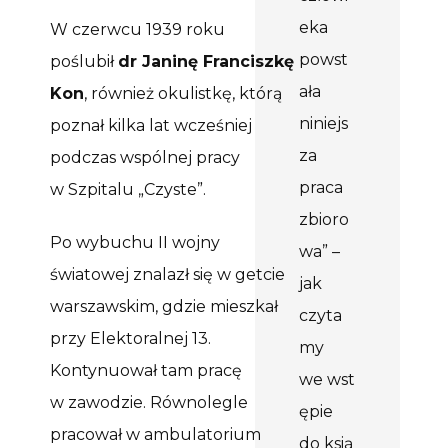
eka
W czerwcu 1939 roku
powst
poślubił
dr
Janinę Franciszkę
ała
Kon
, również okulistkę, którą
niniejs
poznał kilka lat wcześniej
za
podczas wspólnej pracy
praca
w Szpitalu „Czyste”.
zbioro
Po wybuchu II wojny
wa” –
światowej
z
nalazł się w getcie
jak
warszawskim
,
gdzie
mieszkał
czyta
przy Elektoralnej 13
.
my
K
ontynuował
tam
pracę
we wst
w zawodzie
. Równolegle
ępie
pracował w ambulatorium
do ksią