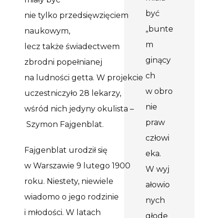
być
nie tylko przedsięwzięciem
„bunte
naukowym,
m
lecz także
świadectwem
ginący
zbrodni popełnianej
ch
na ludności getta. W
projekcie
w obro
uczestniczyło
28
lekarzy,
nie
wśród nich jedyny
o
kulista
–
praw
Szymon
Fajgenblat
.
człowi
Fajgenblat
urodził się
eka.
w Warszawie 9 lutego 1900
W wyj
roku. Niestety, niewiele
ałowio
wiadomo o jego rodzinie
nych
i młodości. W latach
głode