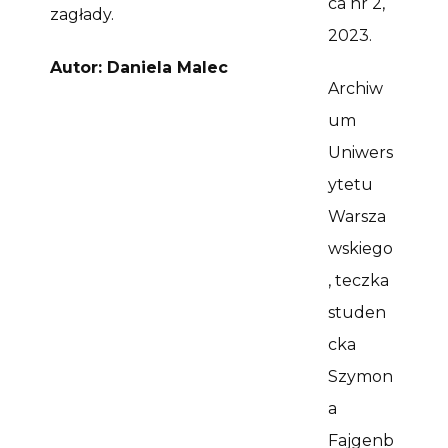
ca nr 2,
zagłady.
2023.
Autor: Daniela Malec
Archiw
um
Uniwers
ytetu
Warsza
wskiego
, teczka
studen
cka
Szymon
a
Fajgenb