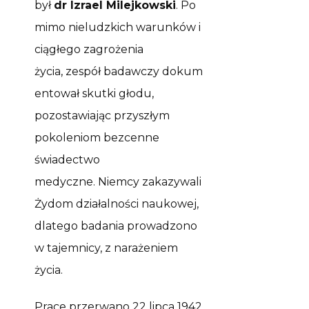
był
dr Izrael
Milejkowski
.
Po
mimo
nieludzkich warunków
i
ciągłego zagrożenia
życia,
zespół
badawczy
dokum
entował skutki głodu,
pozostawiając przyszłym
pokoleniom bezcenne
świadectwo
medyczne.
Niem
cy
zakazywali
Żydom działalności naukow
ej
,
dlatego
b
adania
prowadzono
w tajemnicy,
z
naraż
eniem
życia.
Prace przerwano 22 lipca 1942