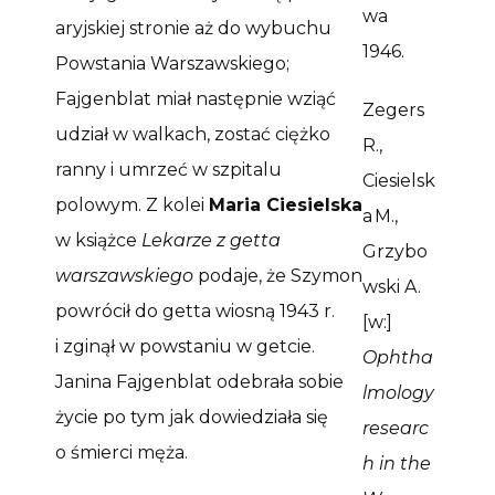
wa
aryjskiej stronie aż do wybuchu
1946.
Powstania Warszawskiego;
Fajgenblat miał następnie wziąć
Zegers
udział w walkach, zostać ciężko
R.,
ranny i umrzeć w szpitalu
Ciesielsk
polowym. Z kolei
Maria Ciesielska
a M.,
w książce
Lekarze z getta
Grzybo
warszawskiego
podaje, że Szymon
wski A.
powrócił do getta wiosną 1943 r.
[w:]
i zginął w powstaniu w getcie.
Ophtha
Janina Fajgenblat odebrała sobie
lmology
życie po tym jak dowiedziała się
researc
o śmierci męża.
h in the