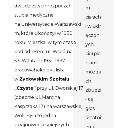
dwudziestych rozpoczął
m
studia medyczne
ciałach
na
Uniwersytecie
Warszawski
i w udr
m, które ukończył w 1930
ęczon
roku.
Mieszkał w tym czasie
ych
pod adresem ul. Wspólna
cierpie
53.
W latach 1931–1937
niami
pracował jako okulista
mózga
w
Żydowskim Szpitalu
ch
„Czyste”
przy ul. Dworskiej 17
zbudzi
(obecnie ul. Marcina
ł się
Kasprzaka 17) na warszawskiej
głos
Woli. Była to jedna
ostatni
z najnowocześniejszych
ego