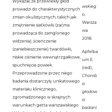
Wykazał, że przewlekły głód
wskieg
prowadzi do charakterystycznych
o
,
zmian okulistycznych, takich jak:
Warsza
zmętnienie siatkówki (zaćma
wa
prowadząca do zamglonego
2018.
widzenia), ścieńczenie
(zaniebieszczenie) twardówki,
Apfelba
niskie ciśnienie wewnątrzgałkowe,
um E.
spuchnięcie powiek.
(red),
Przeprowadzone przez niego
Chorob
badania dostarczyły unikatowego
a
materiału klinicznego,
głodow
zgromadzonego w skrajnych
a:
warunkach getta warszawskiego.
badani