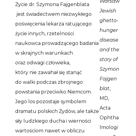
Warsaw
Życie dr. Szymona Fajgenblata
Jewish
jest świadectwem niezwykłego
ghetto-
poświęcenia lekarza ratującego
hunger
życie innych, rzetelności
disease
naukowca prowadzącego badania
and the
w skrajnych warunkach
story of
oraz odwagi człowieka,
Szymon
który nie zawahał się stanąć
Fajgen
do walki podczas zbrojnego
blat
,
powstania przeciwko Niemcom.
MD,
Jego los pozostaje symbolem
Acta
dramatu polskich Żydów, ale także
Ophtha
siły ludzkiego ducha i wierności
lmologi
wartościom nawet w obliczu