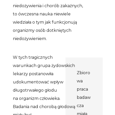
niedożywienia i chorób zakaźnych,
to ówczesna nauka niewiele
wiedziała o tym jak
funkcjonują
organizmy osób dotkniętych
niedożywieniem.
W tych tragicznych
warunkach grupa żydowskich
Zbioro
lekarzy postanowiła
wa
udokumentować wpływ
praca
długotrwałego głodu
badaw
na organizm człowieka.
cza
Badania nad chorobą głodową
miała
miały być