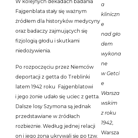
W kolejnych dekadach badania
a
Fajgenblata stały się ważnym
kliniczn
źródłem dla historyków medycyny
e
oraz badaczy zajmujących się
nad gło
fizjologią głodu i skutkami
dem
niedożywienia.
wykona
ne
Po rozpoczęciu przez Niemców
w Getci
deportacji z getta do Treblinki
e
latem 1942 roku
Fajgenblatowi
Warsza
i jego żonie udało się uciec z getta.
wskim
Dalsze losy Szymona są jednak
z roku
przedstawiane w źródłach
1942
,
rozbieżnie. Według jednej relacji
Warsza
on i jego żona ukrywali się po tzw.