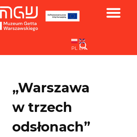
Zbiory i wystawy
PL
EN
„Warszawa
w trzech
odsłonach”