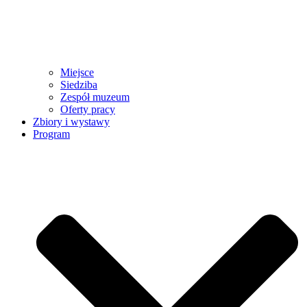
Miejsce
Siedziba
Zespół muzeum
Oferty pracy
Zbiory i wystawy
Program