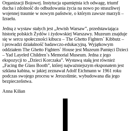
Organizacji Bojowej. Instytucja upamiętnia ich odwagę, triumf
ducha i zdolność do odbudowania życia na nowo po straszliwej
wojennej traumie w nowym państwie, o którym zawsze marzyli –
Izraelu.
Jedną z wystaw stałych jest „Jewish Warsaw”, przedstawiająca
historię polskich Żydów i żydowskiej Warszawy. Muzeum znajduje
się w sercu społeczności kibucu – The Ghetto Fighters` Kibbutz –
i prowadzi działalność badawczo-edukacyjną. Wyjątkowym
oddziałem The Ghetto Fighters` House jest Muzeum Pamięci Dzieci
– Yad Layeled Children`s Memorial Museum. Jedna z jego
ekspozycji to „Dzieci Korczaka”. Wystawą stałą jest również
„Facing the Glass Booth”, której najważniejszym eksponatem jest
szklana kabina, w jakiej zeznawał Adolf Eichmann w 1961 roku
podczas swojego procesu w Jerozolimie, wybudowana dla jego
bezpieczeństwa.
Anna Kilian