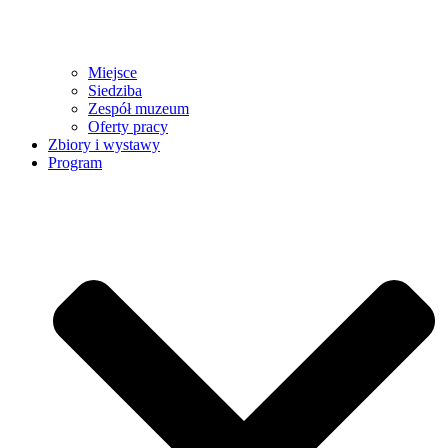
Miejsce
Siedziba
Zespół muzeum
Oferty pracy
Zbiory i wystawy
Program