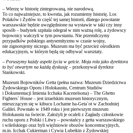
– Wierzę w historię zintegrowaną, nie narodową.
To co najważniejsze, to kwestia, jak rozumiemy historię. Los
Polaków i Żydów to część tej samej historii, dlatego powstanie
warszawskie będzie uwzględnione na wystawie w taki czy inny
sposób – budynek szpitala odegrał w nim ważną rolę, a żydowscy
bojownicy walczyli w tym powstaniu. Nie przemilczymy
przypadków polskiego antysemityzmu w czasie wojny,
nie zignorujemy niczego. Muzeum ma być przecież ośrodkiem
edukacyjnym, w którym będą się odbywać warsztaty.
–
Poruszymy każdy aspekt życia w getcie. Moja rola jako dyrektora
to być otwartym na każdą dyskusję
– przekonywał dyrektor
Stankowski.
Muzeum Bojowników Getta (pełna nazwa: Muzeum Dziedzictwa
Żydowskiego Oporu i Holokaustu, Centrum Studiów
i Dokumentacji Imienia Icchaka Kacenelsona) – The Ghetto
Fighters` House – jest izraelskim muzeum historycznym,
mieszczącym się w kibucu Lochame ha-Geta`ot w Zachodniej
Galilei. Powstało w 1949 roku i jest pierwszym muzeum
Holokaustu na świecie. Założyli je ocaleli z Zagłady członkowie
ruchu oporu z Polski i Litwy – powstańcy z getta warszawskiego
i wileńskiego oraz byli więźniowie obozów koncentracyjnych,
m.in. Icchak Cukierman i Cywia Lubetkin z Żydowskiej