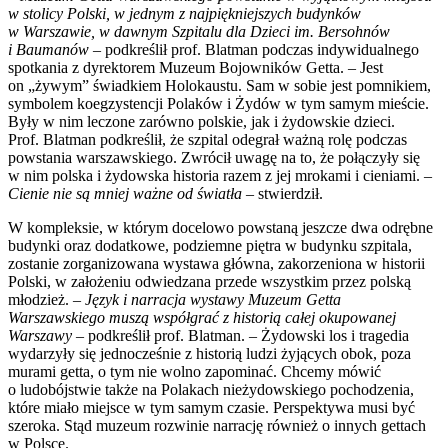
w stolicy Polski, w jednym z najpiękniejszych budynków
w Warszawie, w dawnym Szpitalu dla Dzieci im. Bersohnów
i Baumanów
– podkreślił prof. Blatman podczas indywidualnego
spotkania z dyrektorem Muzeum Bojowników Getta. – Jest
on „żywym” świadkiem Holokaustu. Sam w sobie jest pomnikiem,
symbolem koegzystencji Polaków i Żydów w tym samym mieście.
Były w nim leczone zarówno polskie, jak i żydowskie dzieci.
Prof. Blatman podkreślił, że szpital odegrał ważną rolę podczas
powstania warszawskiego. Zwrócił uwagę na to, że połączyły się
w nim polska i żydowska historia razem z jej mrokami i cieniami. –
Cienie nie są mniej ważne od światła
– stwierdził.
W kompleksie, w którym docelowo powstaną jeszcze dwa odrębne
budynki oraz dodatkowe, podziemne piętra w budynku szpitala,
zostanie zorganizowana wystawa główna, zakorzeniona w historii
Polski, w założeniu odwiedzana przede wszystkim przez polską
młodzież. –
Język i narracja wystawy Muzeum Getta
Warszawskiego muszą współgrać z historią całej okupowanej
Warszawy
– podkreślił prof. Blatman. – Żydowski los i tragedia
wydarzyły się jednocześnie z historią ludzi żyjących obok, poza
murami getta, o tym nie wolno zapominać. Chcemy mówić
o ludobójstwie także na Polakach nieżydowskiego pochodzenia,
które miało miejsce w tym samym czasie. Perspektywa musi być
szeroka. Stąd muzeum rozwinie narrację również o innych gettach
w Polsce.