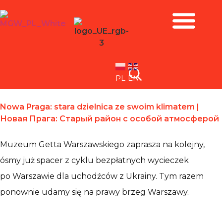
Zbiory i wystawy
PL
EN
Nowa Praga: stara dzielnica ze swoim klimatem |
Новая Прага: Старый район с особой атмосферой
Muzeum Getta Warszawskiego zaprasza na kolejny,
ósmy już spacer z cyklu bezpłatnych wycieczek
po Warszawie dla uchodźców z Ukrainy. Tym razem
ponownie udamy się na prawy brzeg Warszawy.