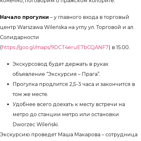
конечно, поговорим о пражском колорите.
Начало прогулки
– у главного входа в торговый
центр Warszawa Wileńska на углу ул. Торговой и ал.
Солидарности
(
https://goo.gl/maps/9DCT4eruE7bCQANF7
) в 15.00.
Экскурсовод будет держать в руках
объявление “Экскурсия – Прага”.
Прогулка продлится 2,5-3 часа и закончится в
том же месте.
Удобнее всего доехать к месту встречи на
метро до станции метро или остановки
Dworzec Wileński.
Экскурсию проведет Маша Макарова – сотрудница