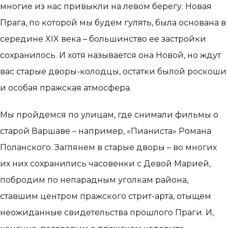
многие из нас привыкли на левом берегу. Новая
Прага, по которой мы будем гулять, была основана в
середине XIX века – большинство ее застройки
сохранилось. И хотя называется она Новой, но ждут
вас старые дворы-колодцы, остатки былой роскоши
и особая пражская атмосфера.
Мы пройдемся по улицам, где снимали фильмы о
старой Варшаве – например, «Пианиста» Романа
Поланского. Заглянем в старые дворы – во многих
их них сохранились часовенки с Девой Марией,
побродим по непарадным уголкам района,
ставшим центром пражского стрит-арта, отыщем
неожиданные свидетельства прошлого Праги. И,