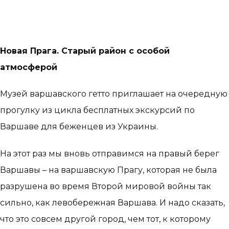
Новая Прага. Старый район с особой
атмосферой
Музей варшавского гетто приглашает на очередную
прогулку из цикла бесплатных экскурсий по
Варшаве для беженцев из Украины.
На этот раз мы вновь отправимся на правый берег
Варшавы – на варшавскую Прагу, которая не была
разрушена во время Второй мировой войны так
сильно, как левобережная Варшава. И надо сказать,
что это совсем другой город, чем тот, к которому