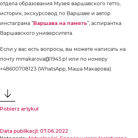
отдела образования Музея варшавского гетто,
историк, экскурсовод по Варшаве и автор
инстаграма “
Варшава на память
”, аспирантка
Варшавского университета.
Если у вас есть вопросы, вы можете написать на
почту mmakarova@1943.pl или по номеру
+48600708123 (WhatsApp, Маша Макарова).
Pobierz artykuł
Data publikacji:
07.06.2022